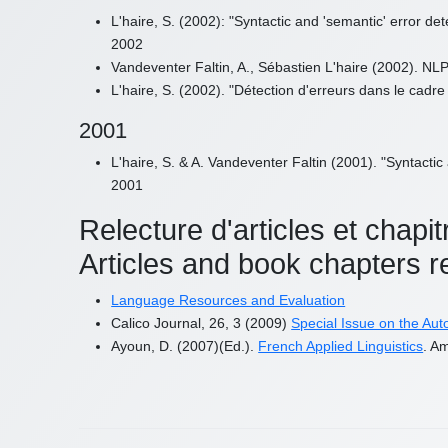
L'haire, S. (2002): "Syntactic and 'semantic' error d
2002
Vandeventer Faltin, A., Sébastien L'haire (2002). NL
L'haire, S. (2002). "Détection d'erreurs dans le cadr
2001
L'haire, S. & A. Vandeventer Faltin (2001). "Syntacti
2001
Relecture d'articles et chapit
Articles and book chapters r
Language Resources and Evaluation
Calico Journal, 26, 3 (2009)
Special Issue on the Au
Ayoun, D. (2007)(Ed.).
French Applied Linguistics
. A