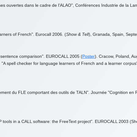
ses ouvertes dans le cadre de l'ALAO", Conférences Industrie de la La
arners of French". Eurocall 2006. (
Show & Tell
), Granada, Spain, Sept
 by sentence comparison". EUROCALL 2005 (
Poster
). Cracow, Poland, A
). "A spell checker for language learners of French and a learner cor
gnement du FLE comportant des outils de TALN". Journée "Cognition en
LP tools in a CALL software: the FreeText project". EUROCALL 2003 (Sho