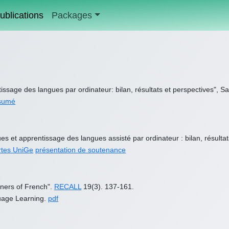
ublications
Packages
ntissage des langues par ordinateur: bilan, résultats et perspectives
sumé
es et apprentissage des langues assisté par ordinateur : bilan, résulta
rtes UniGe
présentation de soutenance
arners of French".
RECALL
19(3). 137-161.
uage Learning.
pdf