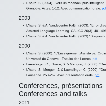
L'haire, S. (2004). "Vers un feedback plus intellige
Grenoble. Actes. 1-12. Avec communication orale.
pd
2003
L'haire, S. & A. Vandeventer Faltin (2003). "Error dia
Assisted Language Learning. CALICO 20(3). 481-4
L'haire, S. & A. Vandeventer Faltin (2003)."Diagnostic
2000
L'haire, S. (2000). "L'Enseignement Assisté par Ordi
Université de Genève - Faculté des Lettres.
pdf
Laenzlinger, C., L'haire, S. & Mengon, J. (2000). "G
L'haire, S., Mengon, J. & Laenzlinger, C. (2000). "Ou
Lausanne. 253-262. Avec présentation orale.
pdf
Conférences, présentations
Conferences and talks
2011