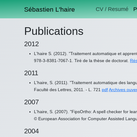
Sébastien L'haire
CV / Resumé
P
Publications
2012
L'haire S. (2012). "Traitement automatique et appre
978-3-8381-7067-1. Tiré de la thèse de doctorat.
Ré
2011
L'haire, S. (2011). "Traitement automatique des langu
Faculté des Lettres, 2011. - L. 721
pdf
Archives ouve
2007
L'haire, S. (2007). "FipsOrtho: A spell checker for le
© European Association for Computer Assisted Lang
2004