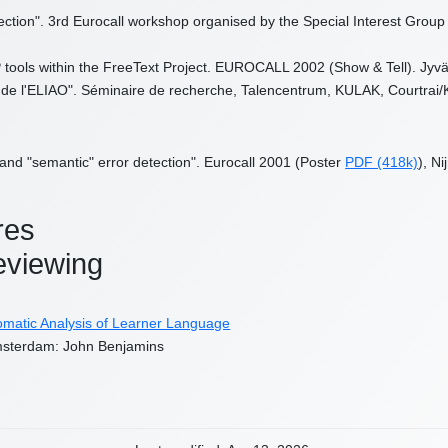
etection". 3rd Eurocall workshop organised by the Special Interest Grou
P tools within the FreeText Project. EUROCALL 2002 (Show & Tell). Jyvä
e de l'ELIAO". Séminaire de recherche, Talencentrum, KULAK, Courtrai/Kor
c and "semantic" error detection". Eurocall 2001 (Poster
PDF (418k)
), N
res
eviewing
tomatic Analysis of Learner Language
msterdam: John Benjamins