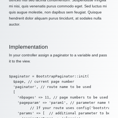
ultrices nisl sed lacinia condimentum. Suspendisse fringilla
mi nisi, quis venenatis purus commodo eget. Sed luctus mi
quis augue molestie, non dapibus sem feugiat. Quisque
hendrerit dolor aliquam purus tincidunt, at sodales nulla
auctor.
Implementation
In your controller assign a paginator to a variable and pass
it to the view.
$paginator = BootstrapPaginator::init(

  $page, // current page number

  'paginator', // route name to be used

  [

    'nbpages' => 11, // page numbers to be used in p
    'pageparam' => 'param1', // parameter name to us
          // If your route uses config('bootstrappag
    'params' => [  // additional parameter to be use