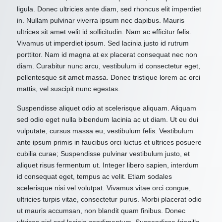
ligula. Donec ultricies ante diam, sed rhoncus elit imperdiet
in. Nullam pulvinar viverra ipsum nec dapibus. Mauris
ultrices sit amet velit id sollicitudin. Nam ac efficitur felis.
Vivamus ut imperdiet ipsum. Sed lacinia justo id rutrum
porttitor. Nam id magna at ex placerat consequat nec non
diam. Curabitur nunc arcu, vestibulum id consectetur eget,
pellentesque sit amet massa. Donec tristique lorem ac orci
mattis, vel suscipit nunc egestas.
Suspendisse aliquet odio at scelerisque aliquam. Aliquam
sed odio eget nulla bibendum lacinia ac ut diam. Ut eu dui
vulputate, cursus massa eu, vestibulum felis. Vestibulum
ante ipsum primis in faucibus orci luctus et ultrices posuere
cubilia curae; Suspendisse pulvinar vestibulum justo, et
aliquet risus fermentum ut. Integer libero sapien, interdum
id consequat eget, tempus ac velit. Etiam sodales
scelerisque nisi vel volutpat. Vivamus vitae orci congue,
ultricies turpis vitae, consectetur purus. Morbi placerat odio
ut mauris accumsan, non blandit quam finibus. Donec