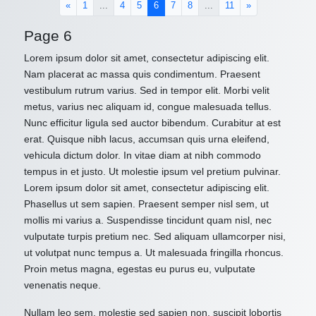
(current)
«
1
...
4
5
6
7
8
...
11
»
Page 6
Lorem ipsum dolor sit amet, consectetur adipiscing elit.
Nam placerat ac massa quis condimentum. Praesent
vestibulum rutrum varius. Sed in tempor elit. Morbi velit
metus, varius nec aliquam id, congue malesuada tellus.
Nunc efficitur ligula sed auctor bibendum. Curabitur at est
erat. Quisque nibh lacus, accumsan quis urna eleifend,
vehicula dictum dolor. In vitae diam at nibh commodo
tempus in et justo. Ut molestie ipsum vel pretium pulvinar.
Lorem ipsum dolor sit amet, consectetur adipiscing elit.
Phasellus ut sem sapien. Praesent semper nisl sem, ut
mollis mi varius a. Suspendisse tincidunt quam nisl, nec
vulputate turpis pretium nec. Sed aliquam ullamcorper nisi,
ut volutpat nunc tempus a. Ut malesuada fringilla rhoncus.
Proin metus magna, egestas eu purus eu, vulputate
venenatis neque.
Nullam leo sem, molestie sed sapien non, suscipit lobortis