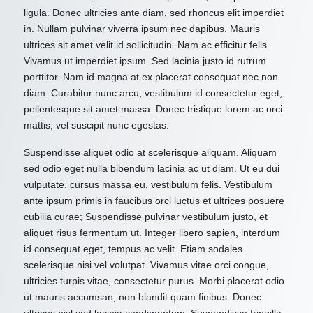
ligula. Donec ultricies ante diam, sed rhoncus elit imperdiet
in. Nullam pulvinar viverra ipsum nec dapibus. Mauris
ultrices sit amet velit id sollicitudin. Nam ac efficitur felis.
Vivamus ut imperdiet ipsum. Sed lacinia justo id rutrum
porttitor. Nam id magna at ex placerat consequat nec non
diam. Curabitur nunc arcu, vestibulum id consectetur eget,
pellentesque sit amet massa. Donec tristique lorem ac orci
mattis, vel suscipit nunc egestas.
Suspendisse aliquet odio at scelerisque aliquam. Aliquam
sed odio eget nulla bibendum lacinia ac ut diam. Ut eu dui
vulputate, cursus massa eu, vestibulum felis. Vestibulum
ante ipsum primis in faucibus orci luctus et ultrices posuere
cubilia curae; Suspendisse pulvinar vestibulum justo, et
aliquet risus fermentum ut. Integer libero sapien, interdum
id consequat eget, tempus ac velit. Etiam sodales
scelerisque nisi vel volutpat. Vivamus vitae orci congue,
ultricies turpis vitae, consectetur purus. Morbi placerat odio
ut mauris accumsan, non blandit quam finibus. Donec