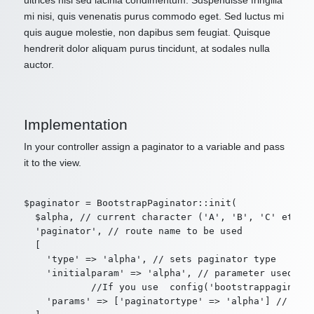
ultrices nisl sed lacinia condimentum. Suspendisse fringilla
mi nisi, quis venenatis purus commodo eget. Sed luctus mi
quis augue molestie, non dapibus sem feugiat. Quisque
hendrerit dolor aliquam purus tincidunt, at sodales nulla
auctor.
Implementation
In your controller assign a paginator to a variable and pass
it to the view.
$paginator = BootstrapPaginator::init(

  $alpha, // current character ('A', 'B', 'C' etc. o
  'paginator', // route name to be used

  [

    'type' => 'alpha', // sets paginator type

    'initialparam' => 'alpha', // parameter used by 
            //If you use  config('bootstrappaginator
    'params' => ['paginatortype' => 'alpha'] // addi