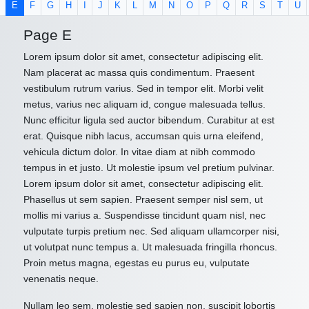
E
F
G
H
I
J
K
L
M
N
O
P
Q
R
S
T
U
Page E
Lorem ipsum dolor sit amet, consectetur adipiscing elit.
Nam placerat ac massa quis condimentum. Praesent
vestibulum rutrum varius. Sed in tempor elit. Morbi velit
metus, varius nec aliquam id, congue malesuada tellus.
Nunc efficitur ligula sed auctor bibendum. Curabitur at est
erat. Quisque nibh lacus, accumsan quis urna eleifend,
vehicula dictum dolor. In vitae diam at nibh commodo
tempus in et justo. Ut molestie ipsum vel pretium pulvinar.
Lorem ipsum dolor sit amet, consectetur adipiscing elit.
Phasellus ut sem sapien. Praesent semper nisl sem, ut
mollis mi varius a. Suspendisse tincidunt quam nisl, nec
vulputate turpis pretium nec. Sed aliquam ullamcorper nisi,
ut volutpat nunc tempus a. Ut malesuada fringilla rhoncus.
Proin metus magna, egestas eu purus eu, vulputate
venenatis neque.
Nullam leo sem, molestie sed sapien non, suscipit lobortis