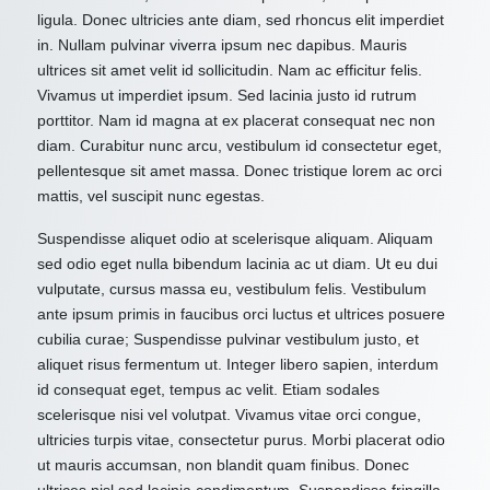
ligula. Donec ultricies ante diam, sed rhoncus elit imperdiet
in. Nullam pulvinar viverra ipsum nec dapibus. Mauris
ultrices sit amet velit id sollicitudin. Nam ac efficitur felis.
Vivamus ut imperdiet ipsum. Sed lacinia justo id rutrum
porttitor. Nam id magna at ex placerat consequat nec non
diam. Curabitur nunc arcu, vestibulum id consectetur eget,
pellentesque sit amet massa. Donec tristique lorem ac orci
mattis, vel suscipit nunc egestas.
Suspendisse aliquet odio at scelerisque aliquam. Aliquam
sed odio eget nulla bibendum lacinia ac ut diam. Ut eu dui
vulputate, cursus massa eu, vestibulum felis. Vestibulum
ante ipsum primis in faucibus orci luctus et ultrices posuere
cubilia curae; Suspendisse pulvinar vestibulum justo, et
aliquet risus fermentum ut. Integer libero sapien, interdum
id consequat eget, tempus ac velit. Etiam sodales
scelerisque nisi vel volutpat. Vivamus vitae orci congue,
ultricies turpis vitae, consectetur purus. Morbi placerat odio
ut mauris accumsan, non blandit quam finibus. Donec