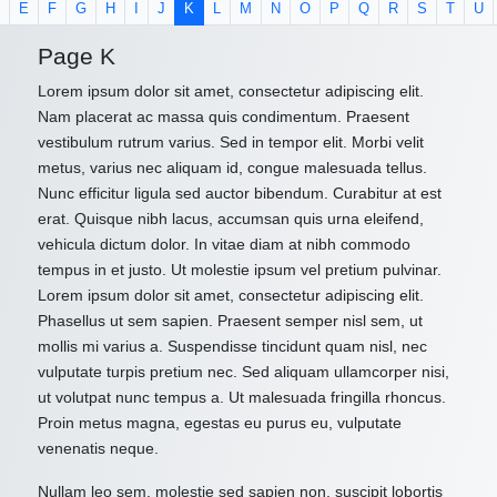
E
F
G
H
I
J
K
L
M
N
O
P
Q
R
S
T
U
Page K
Lorem ipsum dolor sit amet, consectetur adipiscing elit.
Nam placerat ac massa quis condimentum. Praesent
vestibulum rutrum varius. Sed in tempor elit. Morbi velit
metus, varius nec aliquam id, congue malesuada tellus.
Nunc efficitur ligula sed auctor bibendum. Curabitur at est
erat. Quisque nibh lacus, accumsan quis urna eleifend,
vehicula dictum dolor. In vitae diam at nibh commodo
tempus in et justo. Ut molestie ipsum vel pretium pulvinar.
Lorem ipsum dolor sit amet, consectetur adipiscing elit.
Phasellus ut sem sapien. Praesent semper nisl sem, ut
mollis mi varius a. Suspendisse tincidunt quam nisl, nec
vulputate turpis pretium nec. Sed aliquam ullamcorper nisi,
ut volutpat nunc tempus a. Ut malesuada fringilla rhoncus.
Proin metus magna, egestas eu purus eu, vulputate
venenatis neque.
Nullam leo sem, molestie sed sapien non, suscipit lobortis