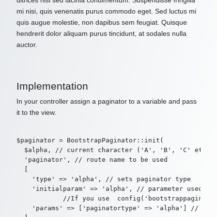
ultrices nisl sed lacinia condimentum. Suspendisse fringilla
mi nisi, quis venenatis purus commodo eget. Sed luctus mi
quis augue molestie, non dapibus sem feugiat. Quisque
hendrerit dolor aliquam purus tincidunt, at sodales nulla
auctor.
Implementation
In your controller assign a paginator to a variable and pass
it to the view.
$paginator = BootstrapPaginator::init(

  $alpha, // current character ('A', 'B', 'C' etc. o
  'paginator', // route name to be used

  [

    'type' => 'alpha', // sets paginator type

    'initialparam' => 'alpha', // parameter used by 
            //If you use  config('bootstrappaginator
    'params' => ['paginatortype' => 'alpha'] // addi