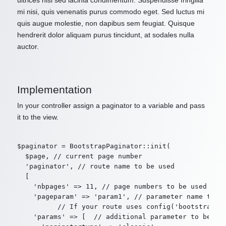
ultrices nisl sed lacinia condimentum. Suspendisse fringilla
mi nisi, quis venenatis purus commodo eget. Sed luctus mi
quis augue molestie, non dapibus sem feugiat. Quisque
hendrerit dolor aliquam purus tincidunt, at sodales nulla
auctor.
Implementation
In your controller assign a paginator to a variable and pass
it to the view.
$paginator = BootstrapPaginator::init(

  $page, // current page number

  'paginator', // route name to be used

  [

    'nbpages' => 11, // page numbers to be used in p
    'pageparam' => 'param1', // parameter name to us
          // If your route uses config('bootstrappag
    'params' => [  // additional parameter to be use