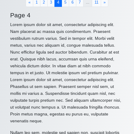
(current)
«
1
2
3
4
5
6
7
...
11
»
Page 4
Lorem ipsum dolor sit amet, consectetur adipiscing elit.
Nam placerat ac massa quis condimentum. Praesent
vestibulum rutrum varius. Sed in tempor elit. Morbi velit
metus, varius nec aliquam id, congue malesuada tellus.
Nunc efficitur ligula sed auctor bibendum. Curabitur at est
erat. Quisque nibh lacus, accumsan quis urna eleifend,
vehicula dictum dolor. In vitae diam at nibh commodo
tempus in et justo. Ut molestie ipsum vel pretium pulvinar.
Lorem ipsum dolor sit amet, consectetur adipiscing elit.
Phasellus ut sem sapien. Praesent semper nisl sem, ut
mollis mi varius a. Suspendisse tincidunt quam nisl, nec
vulputate turpis pretium nec. Sed aliquam ullamcorper nisi,
ut volutpat nunc tempus a. Ut malesuada fringilla rhoncus.
Proin metus magna, egestas eu purus eu, vulputate
venenatis neque.
Nullam leo sem, molestie sed sapien non, suscipit lobortis