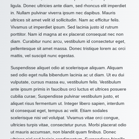
ligula. Donec ultricies ante diam, sed rhoncus elit imperdiet
in. Nullam pulvinar viverra ipsum nec dapibus. Mauris
ultrices sit amet velit id sollicitudin. Nam ac efficitur felis.
Vivamus ut imperdiet ipsum. Sed lacinia justo id rutrum
porttitor. Nam id magna at ex placerat consequat nec non
diam. Curabitur nunc arcu, vestibulum id consectetur eget,
pellentesque sit amet massa. Donec tristique lorem ac orci
mattis, vel suscipit nunc egestas.
Suspendisse aliquet odio at scelerisque aliquam. Aliquam
sed odio eget nulla bibendum lacinia ac ut diam. Ut eu dui
vulputate, cursus massa eu, vestibulum felis. Vestibulum
ante ipsum primis in faucibus orci luctus et ultrices posuere
cubilia curae; Suspendisse pulvinar vestibulum justo, et
aliquet risus fermentum ut. Integer libero sapien, interdum
id consequat eget, tempus ac velit. Etiam sodales
scelerisque nisi vel volutpat. Vivamus vitae orci congue,
ultricies turpis vitae, consectetur purus. Morbi placerat odio
ut mauris accumsan, non blandit quam finibus. Donec