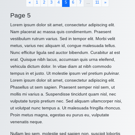
(current)
«
1
2
3
4
5
6
7
...
11
»
Page 5
Lorem ipsum dolor sit amet, consectetur adipiscing elit.
Nam placerat ac massa quis condimentum. Praesent
vestibulum rutrum varius. Sed in tempor elit. Morbi velit
metus, varius nec aliquam id, congue malesuada tellus.
Nunc efficitur ligula sed auctor bibendum. Curabitur at est
erat. Quisque nibh lacus, accumsan quis urna eleifend,
vehicula dictum dolor. In vitae diam at nibh commodo
tempus in et justo. Ut molestie ipsum vel pretium pulvinar.
Lorem ipsum dolor sit amet, consectetur adipiscing elit.
Phasellus ut sem sapien. Praesent semper nisl sem, ut
mollis mi varius a. Suspendisse tincidunt quam nisl, nec
vulputate turpis pretium nec. Sed aliquam ullamcorper nisi,
ut volutpat nunc tempus a. Ut malesuada fringilla rhoncus.
Proin metus magna, egestas eu purus eu, vulputate
venenatis neque.
Nullam leo sem, molestie sed sapien non, suscipit lobortis