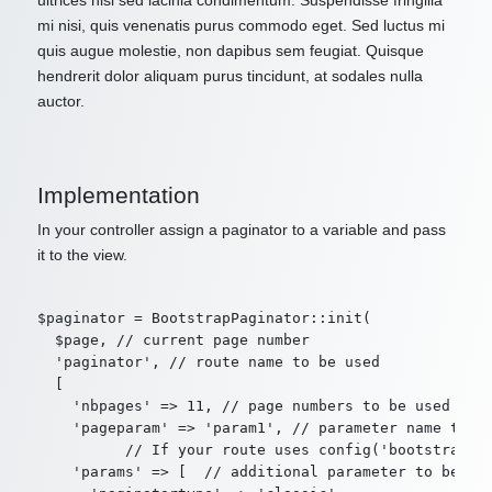
ultrices nisl sed lacinia condimentum. Suspendisse fringilla
mi nisi, quis venenatis purus commodo eget. Sed luctus mi
quis augue molestie, non dapibus sem feugiat. Quisque
hendrerit dolor aliquam purus tincidunt, at sodales nulla
auctor.
Implementation
In your controller assign a paginator to a variable and pass
it to the view.
$paginator = BootstrapPaginator::init(

  $page, // current page number

  'paginator', // route name to be used

  [

    'nbpages' => 11, // page numbers to be used in p
    'pageparam' => 'param1', // parameter name to us
          // If your route uses config('bootstrappag
    'params' => [  // additional parameter to be use