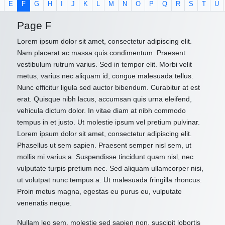
E
F
G
H
I
J
K
L
M
N
O
P
Q
R
S
T
U
Page F
Lorem ipsum dolor sit amet, consectetur adipiscing elit.
Nam placerat ac massa quis condimentum. Praesent
vestibulum rutrum varius. Sed in tempor elit. Morbi velit
metus, varius nec aliquam id, congue malesuada tellus.
Nunc efficitur ligula sed auctor bibendum. Curabitur at est
erat. Quisque nibh lacus, accumsan quis urna eleifend,
vehicula dictum dolor. In vitae diam at nibh commodo
tempus in et justo. Ut molestie ipsum vel pretium pulvinar.
Lorem ipsum dolor sit amet, consectetur adipiscing elit.
Phasellus ut sem sapien. Praesent semper nisl sem, ut
mollis mi varius a. Suspendisse tincidunt quam nisl, nec
vulputate turpis pretium nec. Sed aliquam ullamcorper nisi,
ut volutpat nunc tempus a. Ut malesuada fringilla rhoncus.
Proin metus magna, egestas eu purus eu, vulputate
venenatis neque.
Nullam leo sem, molestie sed sapien non, suscipit lobortis