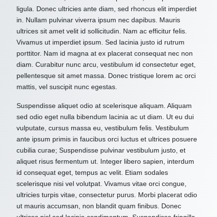
ligula. Donec ultricies ante diam, sed rhoncus elit imperdiet
in. Nullam pulvinar viverra ipsum nec dapibus. Mauris
ultrices sit amet velit id sollicitudin. Nam ac efficitur felis.
Vivamus ut imperdiet ipsum. Sed lacinia justo id rutrum
porttitor. Nam id magna at ex placerat consequat nec non
diam. Curabitur nunc arcu, vestibulum id consectetur eget,
pellentesque sit amet massa. Donec tristique lorem ac orci
mattis, vel suscipit nunc egestas.
Suspendisse aliquet odio at scelerisque aliquam. Aliquam
sed odio eget nulla bibendum lacinia ac ut diam. Ut eu dui
vulputate, cursus massa eu, vestibulum felis. Vestibulum
ante ipsum primis in faucibus orci luctus et ultrices posuere
cubilia curae; Suspendisse pulvinar vestibulum justo, et
aliquet risus fermentum ut. Integer libero sapien, interdum
id consequat eget, tempus ac velit. Etiam sodales
scelerisque nisi vel volutpat. Vivamus vitae orci congue,
ultricies turpis vitae, consectetur purus. Morbi placerat odio
ut mauris accumsan, non blandit quam finibus. Donec