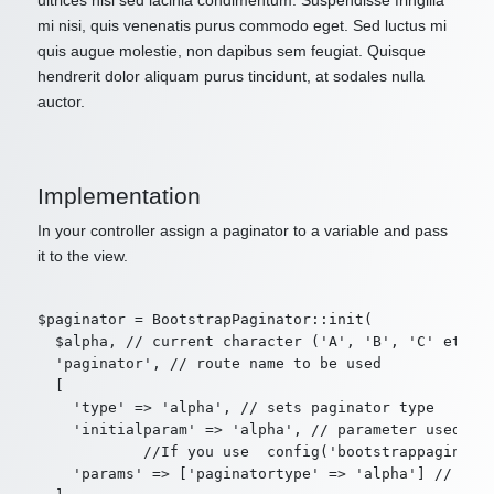
ultrices nisl sed lacinia condimentum. Suspendisse fringilla
mi nisi, quis venenatis purus commodo eget. Sed luctus mi
quis augue molestie, non dapibus sem feugiat. Quisque
hendrerit dolor aliquam purus tincidunt, at sodales nulla
auctor.
Implementation
In your controller assign a paginator to a variable and pass
it to the view.
$paginator = BootstrapPaginator::init(

  $alpha, // current character ('A', 'B', 'C' etc. o
  'paginator', // route name to be used

  [

    'type' => 'alpha', // sets paginator type

    'initialparam' => 'alpha', // parameter used by 
            //If you use  config('bootstrappaginator
    'params' => ['paginatortype' => 'alpha'] // addi