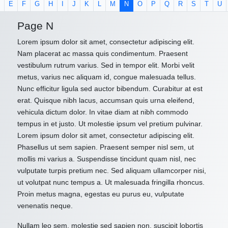
E
F
G
H
I
J
K
L
M
N
O
P
Q
R
S
T
U
Page N
Lorem ipsum dolor sit amet, consectetur adipiscing elit.
Nam placerat ac massa quis condimentum. Praesent
vestibulum rutrum varius. Sed in tempor elit. Morbi velit
metus, varius nec aliquam id, congue malesuada tellus.
Nunc efficitur ligula sed auctor bibendum. Curabitur at est
erat. Quisque nibh lacus, accumsan quis urna eleifend,
vehicula dictum dolor. In vitae diam at nibh commodo
tempus in et justo. Ut molestie ipsum vel pretium pulvinar.
Lorem ipsum dolor sit amet, consectetur adipiscing elit.
Phasellus ut sem sapien. Praesent semper nisl sem, ut
mollis mi varius a. Suspendisse tincidunt quam nisl, nec
vulputate turpis pretium nec. Sed aliquam ullamcorper nisi,
ut volutpat nunc tempus a. Ut malesuada fringilla rhoncus.
Proin metus magna, egestas eu purus eu, vulputate
venenatis neque.
Nullam leo sem, molestie sed sapien non, suscipit lobortis