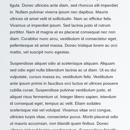
ligula. Donec ultricies ante diam, sed rhoncus elit imperdiet
in. Nullam pulvinar viverra ipsum nec dapibus. Mauris
ultrices sit amet velit id sollicitudin. Nam ac efficitur felis.
Vivamus ut imperdiet ipsum. Sed lacinia justo id rutrum
porttitor. Nam id magna at ex placerat consequat nec non
diam. Curabitur nunc arcu, vestibulum id consectetur eget,
pellentesque sit amet massa. Donec tristique lorem ac orci
mattis, vel suscipit nunc egestas.
Suspendisse aliquet odio at scelerisque aliquam. Aliquam
sed odio eget nulla bibendum lacinia ac ut diam. Ut eu dui
vulputate, cursus massa eu, vestibulum felis. Vestibulum
ante ipsum primis in faucibus orci luctus et ultrices posuere
cubilia curae; Suspendisse pulvinar vestibulum justo, et
aliquet risus fermentum ut. Integer libero sapien, interdum
id consequat eget, tempus ac velit. Etiam sodales
scelerisque nisi vel volutpat. Vivamus vitae orci congue,
ultricies turpis vitae, consectetur purus. Morbi placerat odio
ut mauris accumsan, non blandit quam finibus. Donec