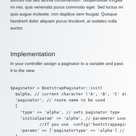
ultrices nisl sed lacinia condimentum. Suspendisse fringilla
mi nisi, quis venenatis purus commodo eget. Sed luctus mi
quis augue molestie, non dapibus sem feugiat. Quisque
hendrerit dolor aliquam purus tincidunt, at sodales nulla
auctor.
Implementation
In your controller assign a paginator to a variable and pass
it to the view.
$paginator = BootstrapPaginator::init(

  $alpha, // current character ('A', 'B', 'C' etc. o
  'paginator', // route name to be used

  [

    'type' => 'alpha', // sets paginator type

    'initialparam' => 'alpha', // parameter used by 
            //If you use  config('bootstrappaginator
    'params' => ['paginatortype' => 'alpha'] // addi