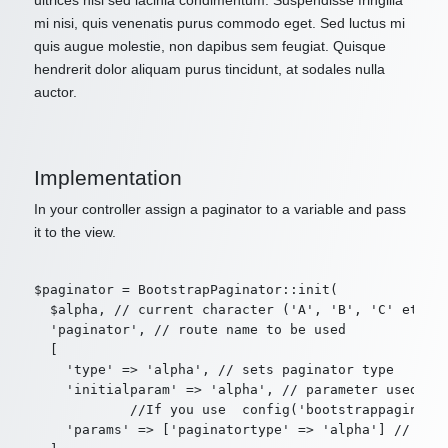
ultrices nisl sed lacinia condimentum. Suspendisse fringilla
mi nisi, quis venenatis purus commodo eget. Sed luctus mi
quis augue molestie, non dapibus sem feugiat. Quisque
hendrerit dolor aliquam purus tincidunt, at sodales nulla
auctor.
Implementation
In your controller assign a paginator to a variable and pass
it to the view.
$paginator = BootstrapPaginator::init(

  $alpha, // current character ('A', 'B', 'C' etc. o
  'paginator', // route name to be used

  [

    'type' => 'alpha', // sets paginator type

    'initialparam' => 'alpha', // parameter used by 
            //If you use  config('bootstrappaginator
    'params' => ['paginatortype' => 'alpha'] // addi