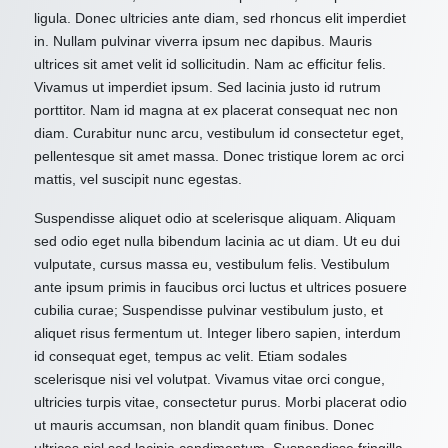
ligula. Donec ultricies ante diam, sed rhoncus elit imperdiet
in. Nullam pulvinar viverra ipsum nec dapibus. Mauris
ultrices sit amet velit id sollicitudin. Nam ac efficitur felis.
Vivamus ut imperdiet ipsum. Sed lacinia justo id rutrum
porttitor. Nam id magna at ex placerat consequat nec non
diam. Curabitur nunc arcu, vestibulum id consectetur eget,
pellentesque sit amet massa. Donec tristique lorem ac orci
mattis, vel suscipit nunc egestas.
Suspendisse aliquet odio at scelerisque aliquam. Aliquam
sed odio eget nulla bibendum lacinia ac ut diam. Ut eu dui
vulputate, cursus massa eu, vestibulum felis. Vestibulum
ante ipsum primis in faucibus orci luctus et ultrices posuere
cubilia curae; Suspendisse pulvinar vestibulum justo, et
aliquet risus fermentum ut. Integer libero sapien, interdum
id consequat eget, tempus ac velit. Etiam sodales
scelerisque nisi vel volutpat. Vivamus vitae orci congue,
ultricies turpis vitae, consectetur purus. Morbi placerat odio
ut mauris accumsan, non blandit quam finibus. Donec