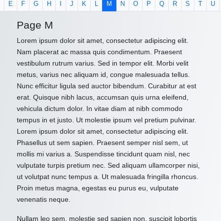
E
F
G
H
I
J
K
L
M
N
O
P
Q
R
S
T
U
Page M
Lorem ipsum dolor sit amet, consectetur adipiscing elit.
Nam placerat ac massa quis condimentum. Praesent
vestibulum rutrum varius. Sed in tempor elit. Morbi velit
metus, varius nec aliquam id, congue malesuada tellus.
Nunc efficitur ligula sed auctor bibendum. Curabitur at est
erat. Quisque nibh lacus, accumsan quis urna eleifend,
vehicula dictum dolor. In vitae diam at nibh commodo
tempus in et justo. Ut molestie ipsum vel pretium pulvinar.
Lorem ipsum dolor sit amet, consectetur adipiscing elit.
Phasellus ut sem sapien. Praesent semper nisl sem, ut
mollis mi varius a. Suspendisse tincidunt quam nisl, nec
vulputate turpis pretium nec. Sed aliquam ullamcorper nisi,
ut volutpat nunc tempus a. Ut malesuada fringilla rhoncus.
Proin metus magna, egestas eu purus eu, vulputate
venenatis neque.
Nullam leo sem, molestie sed sapien non, suscipit lobortis