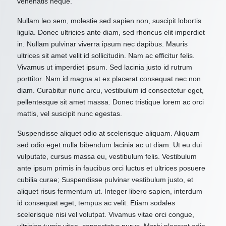
venenatis neque.
Nullam leo sem, molestie sed sapien non, suscipit lobortis
ligula. Donec ultricies ante diam, sed rhoncus elit imperdiet
in. Nullam pulvinar viverra ipsum nec dapibus. Mauris
ultrices sit amet velit id sollicitudin. Nam ac efficitur felis.
Vivamus ut imperdiet ipsum. Sed lacinia justo id rutrum
porttitor. Nam id magna at ex placerat consequat nec non
diam. Curabitur nunc arcu, vestibulum id consectetur eget,
pellentesque sit amet massa. Donec tristique lorem ac orci
mattis, vel suscipit nunc egestas.
Suspendisse aliquet odio at scelerisque aliquam. Aliquam
sed odio eget nulla bibendum lacinia ac ut diam. Ut eu dui
vulputate, cursus massa eu, vestibulum felis. Vestibulum
ante ipsum primis in faucibus orci luctus et ultrices posuere
cubilia curae; Suspendisse pulvinar vestibulum justo, et
aliquet risus fermentum ut. Integer libero sapien, interdum
id consequat eget, tempus ac velit. Etiam sodales
scelerisque nisi vel volutpat. Vivamus vitae orci congue,