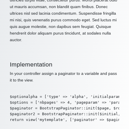
ultricies turpis vitae, consectetur purus. Morbi placerat odio
ut mauris accumsan, non blandit quam finibus. Donec
ultrices nisl sed lacinia condimentum. Suspendisse fringilla
mi nisi, quis venenatis purus commodo eget. Sed luctus mi
quis augue molestie, non dapibus sem feugiat. Quisque
hendrerit dolor aliquam purus tincidunt, at sodales nulla
auctor.
Implementation
In your controller assign a paginator to a variable and pass
it to the view.
$optionalpha = ['type' => 'alpha', 'initialparam' =>
$options = ['nbpages' => 4, 'pageparam' => 'param2',
$paginator = BootstrapPaginator::init($page, $route,
$paginator2 = BootstrapPaginator::init($initial, $ro