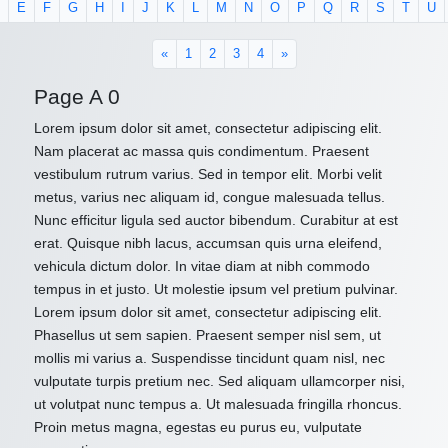
E
F
G
H
I
J
K
L
M
N
O
P
Q
R
S
T
U
«
1
2
3
4
»
Page A 0
Lorem ipsum dolor sit amet, consectetur adipiscing elit.
Nam placerat ac massa quis condimentum. Praesent
vestibulum rutrum varius. Sed in tempor elit. Morbi velit
metus, varius nec aliquam id, congue malesuada tellus.
Nunc efficitur ligula sed auctor bibendum. Curabitur at est
erat. Quisque nibh lacus, accumsan quis urna eleifend,
vehicula dictum dolor. In vitae diam at nibh commodo
tempus in et justo. Ut molestie ipsum vel pretium pulvinar.
Lorem ipsum dolor sit amet, consectetur adipiscing elit.
Phasellus ut sem sapien. Praesent semper nisl sem, ut
mollis mi varius a. Suspendisse tincidunt quam nisl, nec
vulputate turpis pretium nec. Sed aliquam ullamcorper nisi,
ut volutpat nunc tempus a. Ut malesuada fringilla rhoncus.
Proin metus magna, egestas eu purus eu, vulputate