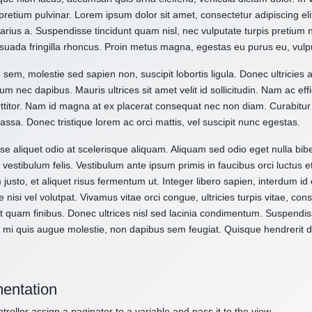
pretium pulvinar. Lorem ipsum dolor sit amet, consectetur adipiscing el
varius a. Suspendisse tincidunt quam nisl, nec vulputate turpis pretium
suada fringilla rhoncus. Proin metus magna, egestas eu purus eu, vulp
 sem, molestie sed sapien non, suscipit lobortis ligula. Donec ultricies 
um nec dapibus. Mauris ultrices sit amet velit id sollicitudin. Nam ac effi
ttitor. Nam id magna at ex placerat consequat nec non diam. Curabitur
assa. Donec tristique lorem ac orci mattis, vel suscipit nunc egestas.
e aliquet odio at scelerisque aliquam. Aliquam sed odio eget nulla bibe
vestibulum felis. Vestibulum ante ipsum primis in faucibus orci luctus e
 justo, et aliquet risus fermentum ut. Integer libero sapien, interdum i
e nisi vel volutpat. Vivamus vitae orci congue, ultricies turpis vitae, c
t quam finibus. Donec ultrices nisl sed lacinia condimentum. Suspendiss
 mi quis augue molestie, non dapibus sem feugiat. Quisque hendrerit dol
entation
troller assign a paginator to a variable and pass it to the view.