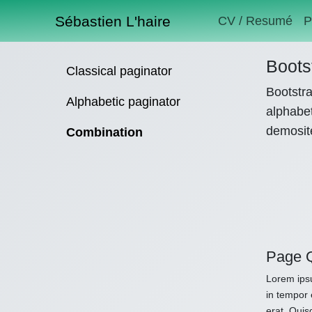
Sébastien L'haire
CV / Resumé
P
Boots
Classical paginator
Bootstra
Alphabetic paginator
alphabet
demosit
Combination
Page 
Lorem ipsu
in tempor 
erat. Quis