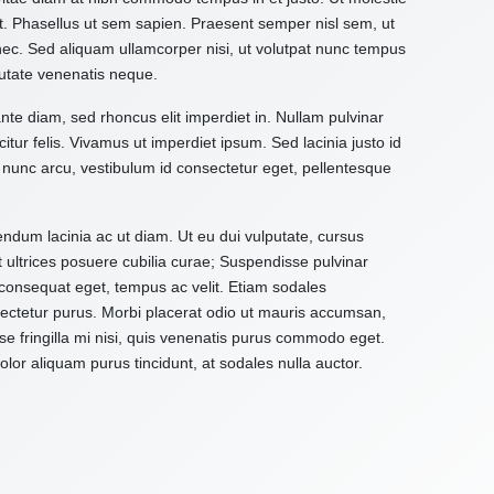
it. Phasellus ut sem sapien. Praesent semper nisl sem, ut
 nec. Sed aliquam ullamcorper nisi, ut volutpat nunc tempus
utate venenatis neque.
ante diam, sed rhoncus elit imperdiet in. Nullam pulvinar
citur felis. Vivamus ut imperdiet ipsum. Sed lacinia justo id
 nunc arcu, vestibulum id consectetur eget, pellentesque
ndum lacinia ac ut diam. Ut eu dui vulputate, cursus
t ultrices posuere cubilia curae; Suspendisse pulvinar
d consequat eget, tempus ac velit. Etiam sodales
onsectetur purus. Morbi placerat odio ut mauris accumsan,
e fringilla mi nisi, quis venenatis purus commodo eget.
or aliquam purus tincidunt, at sodales nulla auctor.