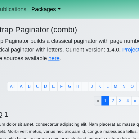
ublications
Packages
trap Paginator (combi)
p Paginator builds a classical paginator with page numb
ical paginator with letters. Current version: 1.4.0.
Projec
e sources available
here
.
All
A
B
C
D
E
F
G
H
I
J
K
L
M
N
O
(current)
«
1
2
3
4
»
Q 1
m dolor sit amet, consectetur adipiscing elit. Nam placerat ac massa
elit. Morbi velit metus, varius nec aliquam id, congue malesuada tellus. 
que nibh lacus, accumsan quis urna eleifend, vehicula dictum dolor. In