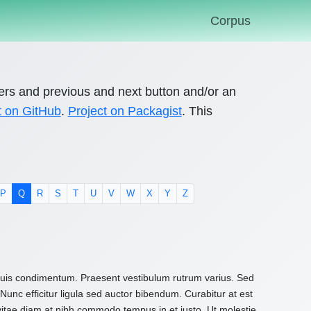
Corpus
ers and previous and next button and/or an
t on GitHub
.
Project on Packagist
. This
P
Q
R
S
T
U
V
W
X
Y
Z
 quis condimentum. Praesent vestibulum rutrum varius. Sed
Nunc efficitur ligula sed auctor bibendum. Curabitur at est
 vitae diam at nibh commodo tempus in et justo. Ut molestie