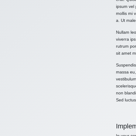
ipsum vel 
mollis mi 
a. Ut male
Nullam leo
viverra ips
rutrum por
sit amet m
Suspendiss
massa eu, 
vestibulum
scelerisqu
non blandi
Sed luctus
Implem
In your con