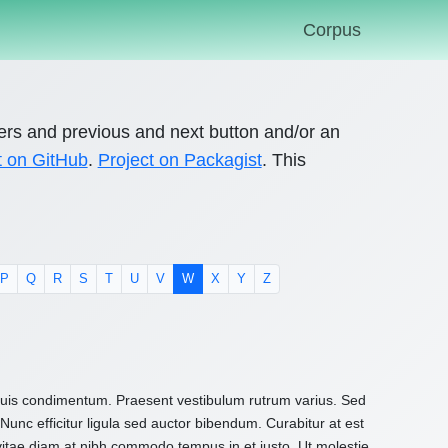
Corpus
ers and previous and next button and/or an
t on GitHub
.
Project on Packagist
. This
P
Q
R
S
T
U
V
W
X
Y
Z
 quis condimentum. Praesent vestibulum rutrum varius. Sed
Nunc efficitur ligula sed auctor bibendum. Curabitur at est
 vitae diam at nibh commodo tempus in et justo. Ut molestie