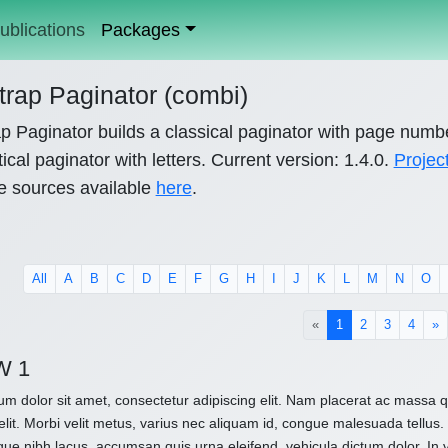
ublications
Packages
trap Paginator (combi)
p Paginator builds a classical paginator with page numb
ical paginator with letters. Current version: 1.4.0.
Projec
e sources available
here
.
All
A
B
C
D
E
F
G
H
I
J
K
L
M
N
O
(current)
«
1
2
3
4
»
W 1
m dolor sit amet, consectetur adipiscing elit. Nam placerat ac massa
elit. Morbi velit metus, varius nec aliquam id, congue malesuada tellus. 
que nibh lacus, accumsan quis urna eleifend, vehicula dictum dolor. In