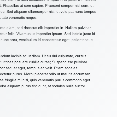
it. Phasellus ut sem sapien. Praesent semper nisl sem, ut
 nec. Sed aliquam ullamcorper nisi, ut volutpat nunc tempus
utate venenatis neque.
ante diam, sed rhoncus elit imperdiet in. Nullam pulvinar
citur felis. Vivamus ut imperdiet ipsum. Sed lacinia justo id
 nunc arcu, vestibulum id consectetur eget, pellentesque
ndum lacinia ac ut diam. Ut eu dui vulputate, cursus
t ultrices posuere cubilia curae; Suspendisse pulvinar
d consequat eget, tempus ac velit. Etiam sodales
onsectetur purus. Morbi placerat odio ut mauris accumsan,
e fringilla mi nisi, quis venenatis purus commodo eget.
or aliquam purus tincidunt, at sodales nulla auctor.