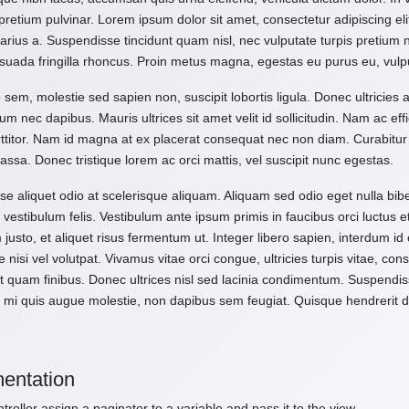
pretium pulvinar. Lorem ipsum dolor sit amet, consectetur adipiscing el
varius a. Suspendisse tincidunt quam nisl, nec vulputate turpis pretium
suada fringilla rhoncus. Proin metus magna, egestas eu purus eu, vulp
 sem, molestie sed sapien non, suscipit lobortis ligula. Donec ultricies 
um nec dapibus. Mauris ultrices sit amet velit id sollicitudin. Nam ac effi
ttitor. Nam id magna at ex placerat consequat nec non diam. Curabitur
assa. Donec tristique lorem ac orci mattis, vel suscipit nunc egestas.
e aliquet odio at scelerisque aliquam. Aliquam sed odio eget nulla bibe
vestibulum felis. Vestibulum ante ipsum primis in faucibus orci luctus e
 justo, et aliquet risus fermentum ut. Integer libero sapien, interdum i
e nisi vel volutpat. Vivamus vitae orci congue, ultricies turpis vitae, c
t quam finibus. Donec ultrices nisl sed lacinia condimentum. Suspendiss
 mi quis augue molestie, non dapibus sem feugiat. Quisque hendrerit dol
entation
troller assign a paginator to a variable and pass it to the view.