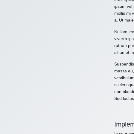
ipsum vel 
mollis mi 
a. Ut male
Nullam leo
viverra ips
rutrum por
sit amet m
Suspendiss
massa eu, 
vestibulum
scelerisqu
non blandi
Sed luctus
Implem
In your con