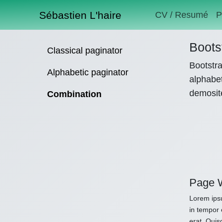
Sébastien L'haire
CV / Resumé
P
Boots
Classical paginator
Bootstra
Alphabetic paginator
alphabet
demosit
Combination
Page 
Lorem ipsu
in tempor 
erat. Quis