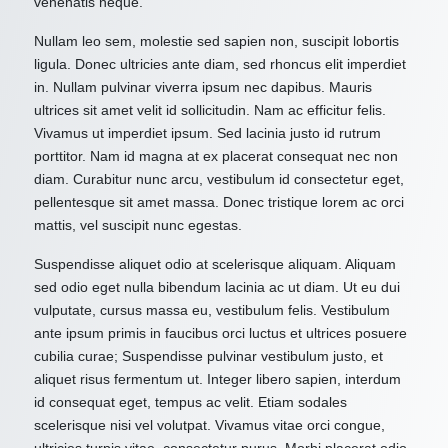
venenatis neque.
Nullam leo sem, molestie sed sapien non, suscipit lobortis
ligula. Donec ultricies ante diam, sed rhoncus elit imperdiet
in. Nullam pulvinar viverra ipsum nec dapibus. Mauris
ultrices sit amet velit id sollicitudin. Nam ac efficitur felis.
Vivamus ut imperdiet ipsum. Sed lacinia justo id rutrum
porttitor. Nam id magna at ex placerat consequat nec non
diam. Curabitur nunc arcu, vestibulum id consectetur eget,
pellentesque sit amet massa. Donec tristique lorem ac orci
mattis, vel suscipit nunc egestas.
Suspendisse aliquet odio at scelerisque aliquam. Aliquam
sed odio eget nulla bibendum lacinia ac ut diam. Ut eu dui
vulputate, cursus massa eu, vestibulum felis. Vestibulum
ante ipsum primis in faucibus orci luctus et ultrices posuere
cubilia curae; Suspendisse pulvinar vestibulum justo, et
aliquet risus fermentum ut. Integer libero sapien, interdum
id consequat eget, tempus ac velit. Etiam sodales
scelerisque nisi vel volutpat. Vivamus vitae orci congue,