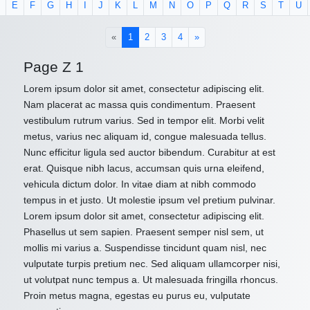
E
F
G
H
I
J
K
L
M
N
O
P
Q
R
S
T
U
(current)
«
1
2
3
4
»
Page Z 1
Lorem ipsum dolor sit amet, consectetur adipiscing elit.
Nam placerat ac massa quis condimentum. Praesent
vestibulum rutrum varius. Sed in tempor elit. Morbi velit
metus, varius nec aliquam id, congue malesuada tellus.
Nunc efficitur ligula sed auctor bibendum. Curabitur at est
erat. Quisque nibh lacus, accumsan quis urna eleifend,
vehicula dictum dolor. In vitae diam at nibh commodo
tempus in et justo. Ut molestie ipsum vel pretium pulvinar.
Lorem ipsum dolor sit amet, consectetur adipiscing elit.
Phasellus ut sem sapien. Praesent semper nisl sem, ut
mollis mi varius a. Suspendisse tincidunt quam nisl, nec
vulputate turpis pretium nec. Sed aliquam ullamcorper nisi,
ut volutpat nunc tempus a. Ut malesuada fringilla rhoncus.
Proin metus magna, egestas eu purus eu, vulputate