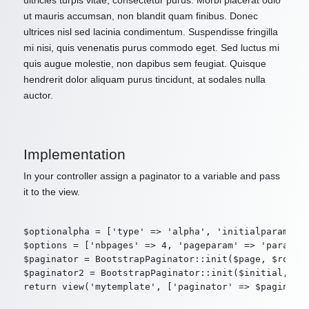
ultricies turpis vitae, consectetur purus. Morbi placerat odio
ut mauris accumsan, non blandit quam finibus. Donec
ultrices nisl sed lacinia condimentum. Suspendisse fringilla
mi nisi, quis venenatis purus commodo eget. Sed luctus mi
quis augue molestie, non dapibus sem feugiat. Quisque
hendrerit dolor aliquam purus tincidunt, at sodales nulla
auctor.
Implementation
In your controller assign a paginator to a variable and pass
it to the view.
$optionalpha = ['type' => 'alpha', 'initialparam' =>
$options = ['nbpages' => 4, 'pageparam' => 'param2',
$paginator = BootstrapPaginator::init($page, $route,
$paginator2 = BootstrapPaginator::init($initial, $ro