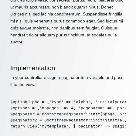
ultricies turpis vitae, consectetur purus. Morbi placerat odio
ut mauris accumsan, non blandit quam finibus. Donec
ultrices nisl sed lacinia condimentum. Suspendisse fringilla
mi nisi, quis venenatis purus commodo eget. Sed luctus mi
quis augue molestie, non dapibus sem feugiat. Quisque
hendrerit dolor aliquam purus tincidunt, at sodales nulla
auctor.
Implementation
In your controller assign a paginator to a variable and pass
it to the view.
$optionalpha = ['type' => 'alpha', 'initialparam' =>
$options = ['nbpages' => 4, 'pageparam' => 'param2',
$paginator = BootstrapPaginator::init($page, $route,
$paginator2 = BootstrapPaginator::init($initial, $ro