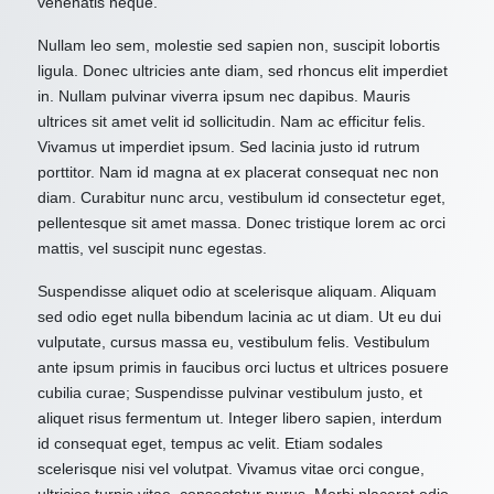
venenatis neque.
Nullam leo sem, molestie sed sapien non, suscipit lobortis
ligula. Donec ultricies ante diam, sed rhoncus elit imperdiet
in. Nullam pulvinar viverra ipsum nec dapibus. Mauris
ultrices sit amet velit id sollicitudin. Nam ac efficitur felis.
Vivamus ut imperdiet ipsum. Sed lacinia justo id rutrum
porttitor. Nam id magna at ex placerat consequat nec non
diam. Curabitur nunc arcu, vestibulum id consectetur eget,
pellentesque sit amet massa. Donec tristique lorem ac orci
mattis, vel suscipit nunc egestas.
Suspendisse aliquet odio at scelerisque aliquam. Aliquam
sed odio eget nulla bibendum lacinia ac ut diam. Ut eu dui
vulputate, cursus massa eu, vestibulum felis. Vestibulum
ante ipsum primis in faucibus orci luctus et ultrices posuere
cubilia curae; Suspendisse pulvinar vestibulum justo, et
aliquet risus fermentum ut. Integer libero sapien, interdum
id consequat eget, tempus ac velit. Etiam sodales
scelerisque nisi vel volutpat. Vivamus vitae orci congue,