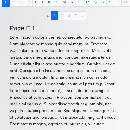
E
F
G
H
I
J
K
L
M
N
O
P
Q
R
S
T
U
(current)
«
1
2
3
4
»
Page E 1
Lorem ipsum dolor sit amet, consectetur adipiscing elit.
Nam placerat ac massa quis condimentum. Praesent
vestibulum rutrum varius. Sed in tempor elit. Morbi velit
metus, varius nec aliquam id, congue malesuada tellus.
Nunc efficitur ligula sed auctor bibendum. Curabitur at est
erat. Quisque nibh lacus, accumsan quis urna eleifend,
vehicula dictum dolor. In vitae diam at nibh commodo
tempus in et justo. Ut molestie ipsum vel pretium pulvinar.
Lorem ipsum dolor sit amet, consectetur adipiscing elit.
Phasellus ut sem sapien. Praesent semper nisl sem, ut
mollis mi varius a. Suspendisse tincidunt quam nisl, nec
vulputate turpis pretium nec. Sed aliquam ullamcorper nisi,
ut volutpat nunc tempus a. Ut malesuada fringilla rhoncus.
Proin metus magna, egestas eu purus eu, vulputate