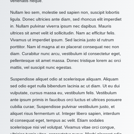
venenatis neque.
Nullam leo sem, molestie sed sapien non, suscipit lobortis
ligula. Donec ultricies ante diam, sed rhoncus elit imperdiet
in. Nullam pulvinar viverra ipsum nec dapibus. Mauris
ultrices sit amet velit id sollicitudin. Nam ac efficitur felis.
Vivamus ut imperdiet ipsum. Sed lacinia justo id rutrum
porttitor. Nam id magna at ex placerat consequat nec non
diam. Curabitur nunc arcu, vestibulum id consectetur eget,
pellentesque sit amet massa. Donec tristique lorem ac orci
mattis, vel suscipit nunc egestas.
Suspendisse aliquet odio at scelerisque aliquam. Aliquam
sed odio eget nulla bibendum lacinia ac ut diam. Ut eu dui
vulputate, cursus massa eu, vestibulum felis. Vestibulum
ante ipsum primis in faucibus orci luctus et ultrices posuere
cubilia curae; Suspendisse pulvinar vestibulum justo, et
aliquet risus fermentum ut. Integer libero sapien, interdum
id consequat eget, tempus ac velit. Etiam sodales
scelerisque nisi vel volutpat. Vivamus vitae orci congue,