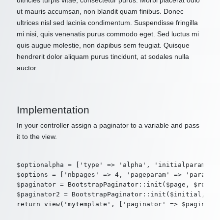
ultricies turpis vitae, consectetur purus. Morbi placerat odio
ut mauris accumsan, non blandit quam finibus. Donec
ultrices nisl sed lacinia condimentum. Suspendisse fringilla
mi nisi, quis venenatis purus commodo eget. Sed luctus mi
quis augue molestie, non dapibus sem feugiat. Quisque
hendrerit dolor aliquam purus tincidunt, at sodales nulla
auctor.
Implementation
In your controller assign a paginator to a variable and pass
it to the view.
$optionalpha = ['type' => 'alpha', 'initialparam' =>
$options = ['nbpages' => 4, 'pageparam' => 'param2',
$paginator = BootstrapPaginator::init($page, $route,
$paginator2 = BootstrapPaginator::init($initial, $ro