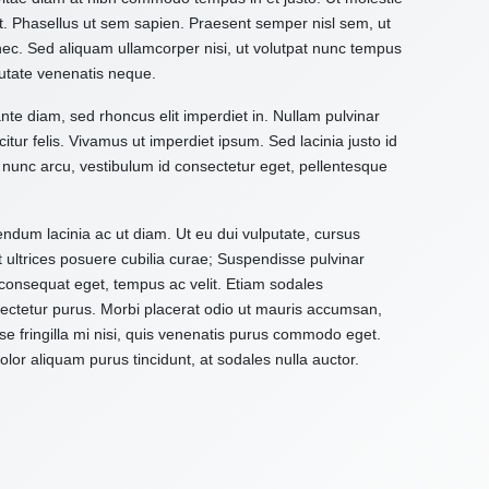
it. Phasellus ut sem sapien. Praesent semper nisl sem, ut
 nec. Sed aliquam ullamcorper nisi, ut volutpat nunc tempus
utate venenatis neque.
ante diam, sed rhoncus elit imperdiet in. Nullam pulvinar
citur felis. Vivamus ut imperdiet ipsum. Sed lacinia justo id
 nunc arcu, vestibulum id consectetur eget, pellentesque
ndum lacinia ac ut diam. Ut eu dui vulputate, cursus
t ultrices posuere cubilia curae; Suspendisse pulvinar
d consequat eget, tempus ac velit. Etiam sodales
onsectetur purus. Morbi placerat odio ut mauris accumsan,
e fringilla mi nisi, quis venenatis purus commodo eget.
or aliquam purus tincidunt, at sodales nulla auctor.