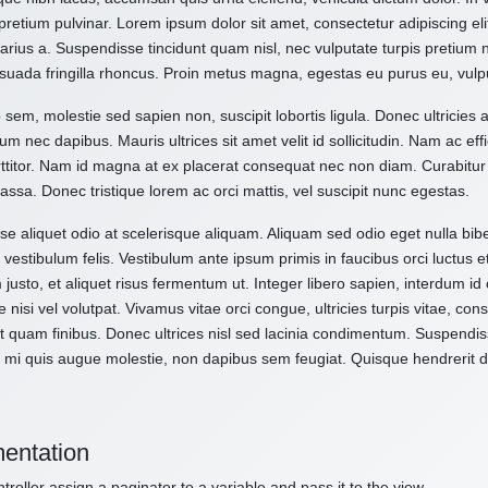
pretium pulvinar. Lorem ipsum dolor sit amet, consectetur adipiscing el
varius a. Suspendisse tincidunt quam nisl, nec vulputate turpis pretium
suada fringilla rhoncus. Proin metus magna, egestas eu purus eu, vulp
 sem, molestie sed sapien non, suscipit lobortis ligula. Donec ultricies 
um nec dapibus. Mauris ultrices sit amet velit id sollicitudin. Nam ac effi
ttitor. Nam id magna at ex placerat consequat nec non diam. Curabitur
assa. Donec tristique lorem ac orci mattis, vel suscipit nunc egestas.
e aliquet odio at scelerisque aliquam. Aliquam sed odio eget nulla bibe
vestibulum felis. Vestibulum ante ipsum primis in faucibus orci luctus e
 justo, et aliquet risus fermentum ut. Integer libero sapien, interdum i
e nisi vel volutpat. Vivamus vitae orci congue, ultricies turpis vitae, c
t quam finibus. Donec ultrices nisl sed lacinia condimentum. Suspendiss
 mi quis augue molestie, non dapibus sem feugiat. Quisque hendrerit dol
entation
troller assign a paginator to a variable and pass it to the view.