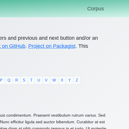
Corpus
ers and previous and next button and/or an
t on GitHub
.
Project on Packagist
. This
P
Q
R
S
T
U
V
W
X
Y
Z
 quis condimentum. Praesent vestibulum rutrum varius. Sed
Nunc efficitur ligula sed auctor bibendum. Curabitur at est
 vitae diam at nibh commodo tempus in et justo. Ut molestie