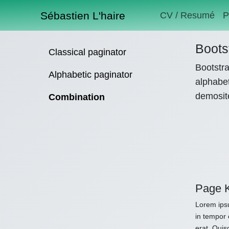
Sébastien L'haire
CV / Resumé
P
Boots
Classical paginator
Bootstra
Alphabetic paginator
alphabet
demosit
Combination
Page 
Lorem ipsu
in tempor 
erat. Quis