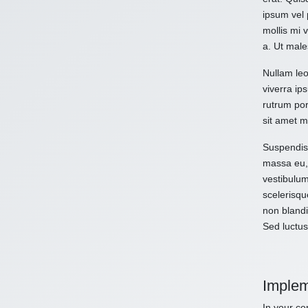
ipsum vel 
mollis mi 
a. Ut male
Nullam leo
viverra ips
rutrum por
sit amet m
Suspendiss
massa eu, 
vestibulum
scelerisqu
non blandi
Sed luctus
Implem
In your con