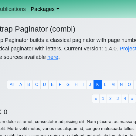
ublications
Packages
trap Paginator (combi)
p Paginator builds a classical paginator with page numb
ical paginator with letters. Current version: 1.4.0.
Projec
e sources available
here
.
All
A
B
C
D
E
F
G
H
I
J
K
L
M
N
O
«
1
2
3
4
»
K 0
m dolor sit amet, consectetur adipiscing elit. Nam placerat ac massa
elit. Morbi velit metus, varius nec aliquam id, congue malesuada tellus. 
que nibh lacus, accumsan quis urna eleifend, vehicula dictum dolor. In