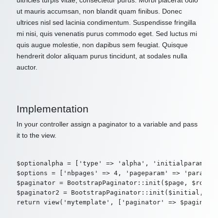
ultricies turpis vitae, consectetur purus. Morbi placerat odio
ut mauris accumsan, non blandit quam finibus. Donec
ultrices nisl sed lacinia condimentum. Suspendisse fringilla
mi nisi, quis venenatis purus commodo eget. Sed luctus mi
quis augue molestie, non dapibus sem feugiat. Quisque
hendrerit dolor aliquam purus tincidunt, at sodales nulla
auctor.
Implementation
In your controller assign a paginator to a variable and pass
it to the view.
$optionalpha = ['type' => 'alpha', 'initialparam' =>
$options = ['nbpages' => 4, 'pageparam' => 'param2',
$paginator = BootstrapPaginator::init($page, $route,
$paginator2 = BootstrapPaginator::init($initial, $ro