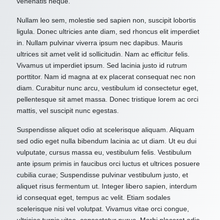
venenatis neque.
Nullam leo sem, molestie sed sapien non, suscipit lobortis
ligula. Donec ultricies ante diam, sed rhoncus elit imperdiet
in. Nullam pulvinar viverra ipsum nec dapibus. Mauris
ultrices sit amet velit id sollicitudin. Nam ac efficitur felis.
Vivamus ut imperdiet ipsum. Sed lacinia justo id rutrum
porttitor. Nam id magna at ex placerat consequat nec non
diam. Curabitur nunc arcu, vestibulum id consectetur eget,
pellentesque sit amet massa. Donec tristique lorem ac orci
mattis, vel suscipit nunc egestas.
Suspendisse aliquet odio at scelerisque aliquam. Aliquam
sed odio eget nulla bibendum lacinia ac ut diam. Ut eu dui
vulputate, cursus massa eu, vestibulum felis. Vestibulum
ante ipsum primis in faucibus orci luctus et ultrices posuere
cubilia curae; Suspendisse pulvinar vestibulum justo, et
aliquet risus fermentum ut. Integer libero sapien, interdum
id consequat eget, tempus ac velit. Etiam sodales
scelerisque nisi vel volutpat. Vivamus vitae orci congue,