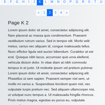
E
F
G
H
I
J
K
L
M
N
O
P
Q
R
S
T
U
(current)
«
1
2
3
4
»
Page K 2
Lorem ipsum dolor sit amet, consectetur adipiscing elit.
Nam placerat ac massa quis condimentum. Praesent
vestibulum rutrum varius. Sed in tempor elit. Morbi velit
metus, varius nec aliquam id, congue malesuada tellus.
Nunc efficitur ligula sed auctor bibendum. Curabitur at est
erat. Quisque nibh lacus, accumsan quis urna eleifend,
vehicula dictum dolor. In vitae diam at nibh commodo
tempus in et justo. Ut molestie ipsum vel pretium pulvinar.
Lorem ipsum dolor sit amet, consectetur adipiscing elit.
Phasellus ut sem sapien. Praesent semper nisl sem, ut
mollis mi varius a. Suspendisse tincidunt quam nisl, nec
vulputate turpis pretium nec. Sed aliquam ullamcorper nisi,
ut volutpat nunc tempus a. Ut malesuada fringilla rhoncus.
Proin metus magna, egestas eu purus eu, vulputate