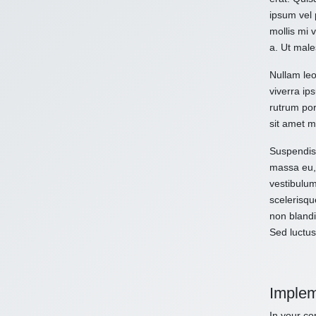
ipsum vel 
mollis mi 
a. Ut male
Nullam leo
viverra ips
rutrum por
sit amet m
Suspendiss
massa eu, 
vestibulum
scelerisqu
non blandi
Sed luctus
Implem
In your con