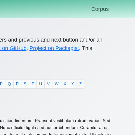
Corpus
ers and previous and next button and/or an
t on GitHub
.
Project on Packagist
. This
P
Q
R
S
T
U
V
W
X
Y
Z
 quis condimentum. Praesent vestibulum rutrum varius. Sed
Nunc efficitur ligula sed auctor bibendum. Curabitur at est
 vitae diam at nibh commodo tempus in et justo. Ut molestie