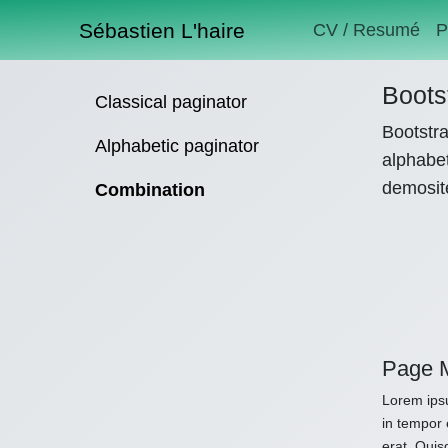
Sébastien L'haire
CV / Resumé
P
Boots
Classical paginator
Bootstra
Alphabetic paginator
alphabet
demosit
Combination
Page 
Lorem ipsu
in tempor 
erat. Quis