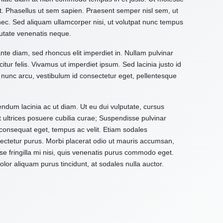
it. Phasellus ut sem sapien. Praesent semper nisl sem, ut
 nec. Sed aliquam ullamcorper nisi, ut volutpat nunc tempus
utate venenatis neque.
ante diam, sed rhoncus elit imperdiet in. Nullam pulvinar
citur felis. Vivamus ut imperdiet ipsum. Sed lacinia justo id
 nunc arcu, vestibulum id consectetur eget, pellentesque
ndum lacinia ac ut diam. Ut eu dui vulputate, cursus
t ultrices posuere cubilia curae; Suspendisse pulvinar
d consequat eget, tempus ac velit. Etiam sodales
onsectetur purus. Morbi placerat odio ut mauris accumsan,
e fringilla mi nisi, quis venenatis purus commodo eget.
or aliquam purus tincidunt, at sodales nulla auctor.