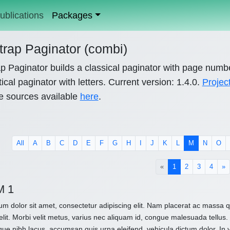
ublications
Packages
trap Paginator (combi)
p Paginator builds a classical paginator with page numb
ical paginator with letters. Current version: 1.4.0.
Projec
e sources available
here
.
All
A
B
C
D
E
F
G
H
I
J
K
L
M
N
O
(current)
«
1
2
3
4
»
M 1
m dolor sit amet, consectetur adipiscing elit. Nam placerat ac massa
elit. Morbi velit metus, varius nec aliquam id, congue malesuada tellus. 
que nibh lacus, accumsan quis urna eleifend, vehicula dictum dolor. In