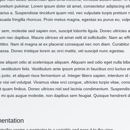
pretium pulvinar. Lorem ipsum dolor sit amet, consectetur adipiscing el
varius a. Suspendisse tincidunt quam nisl, nec vulputate turpis pretium
suada fringilla rhoncus. Proin metus magna, egestas eu purus eu, vulp
 sem, molestie sed sapien non, suscipit lobortis ligula. Donec ultricies 
um nec dapibus. Mauris ultrices sit amet velit id sollicitudin. Nam ac effi
ttitor. Nam id magna at ex placerat consequat nec non diam. Curabitur
assa. Donec tristique lorem ac orci mattis, vel suscipit nunc egestas.
e aliquet odio at scelerisque aliquam. Aliquam sed odio eget nulla bibe
vestibulum felis. Vestibulum ante ipsum primis in faucibus orci luctus e
 justo, et aliquet risus fermentum ut. Integer libero sapien, interdum i
e nisi vel volutpat. Vivamus vitae orci congue, ultricies turpis vitae, c
t quam finibus. Donec ultrices nisl sed lacinia condimentum. Suspendiss
 mi quis augue molestie, non dapibus sem feugiat. Quisque hendrerit dol
entation
troller assign a paginator to a variable and pass it to the view.