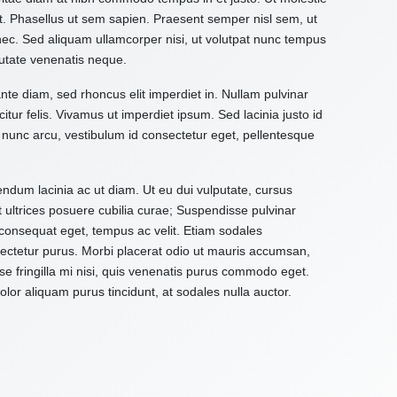
it. Phasellus ut sem sapien. Praesent semper nisl sem, ut
 nec. Sed aliquam ullamcorper nisi, ut volutpat nunc tempus
utate venenatis neque.
ante diam, sed rhoncus elit imperdiet in. Nullam pulvinar
citur felis. Vivamus ut imperdiet ipsum. Sed lacinia justo id
 nunc arcu, vestibulum id consectetur eget, pellentesque
ndum lacinia ac ut diam. Ut eu dui vulputate, cursus
t ultrices posuere cubilia curae; Suspendisse pulvinar
d consequat eget, tempus ac velit. Etiam sodales
onsectetur purus. Morbi placerat odio ut mauris accumsan,
e fringilla mi nisi, quis venenatis purus commodo eget.
or aliquam purus tincidunt, at sodales nulla auctor.