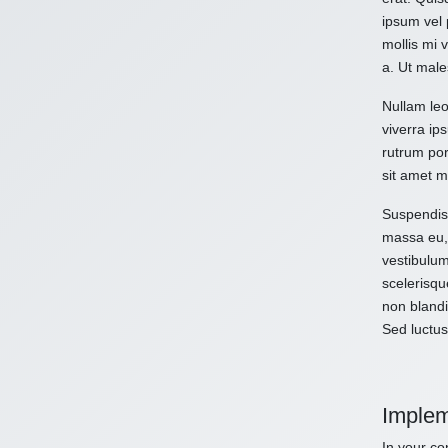
ipsum vel 
mollis mi 
a. Ut male
Nullam leo
viverra ips
rutrum por
sit amet m
Suspendiss
massa eu, 
vestibulum
scelerisqu
non blandi
Sed luctus
Implem
In your con