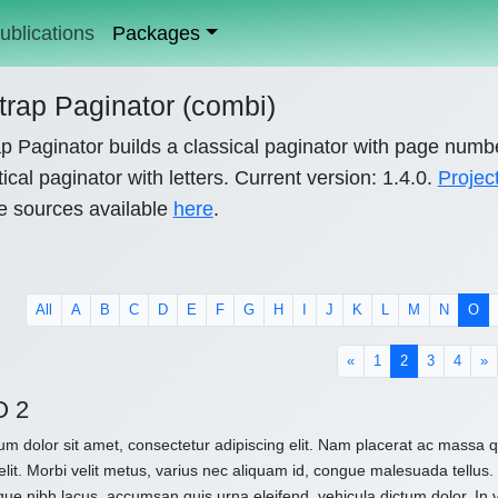
ublications
Packages
trap Paginator (combi)
p Paginator builds a classical paginator with page numb
ical paginator with letters. Current version: 1.4.0.
Projec
e sources available
here
.
All
A
B
C
D
E
F
G
H
I
J
K
L
M
N
O
(current)
«
1
2
3
4
»
O 2
m dolor sit amet, consectetur adipiscing elit. Nam placerat ac massa
elit. Morbi velit metus, varius nec aliquam id, congue malesuada tellus. 
que nibh lacus, accumsan quis urna eleifend, vehicula dictum dolor. In