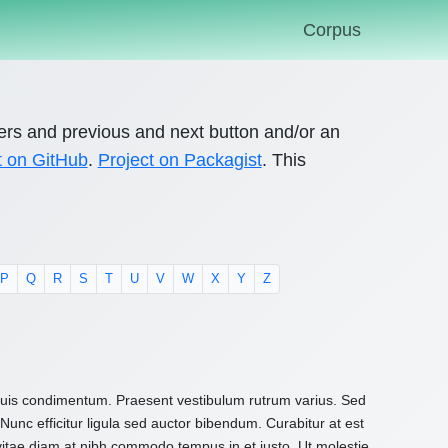
Corpus
ers and previous and next button and/or an
t on GitHub
.
Project on Packagist
. This
P
Q
R
S
T
U
V
W
X
Y
Z
 quis condimentum. Praesent vestibulum rutrum varius. Sed
Nunc efficitur ligula sed auctor bibendum. Curabitur at est
 vitae diam at nibh commodo tempus in et justo. Ut molestie