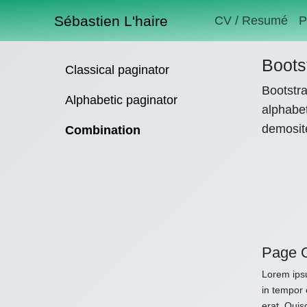
Sébastien L'haire
CV / Resumé
P
Boots
Classical paginator
Bootstra
Alphabetic paginator
alphabet
demosit
Combination
Page 
Lorem ipsu
in tempor 
erat. Quis