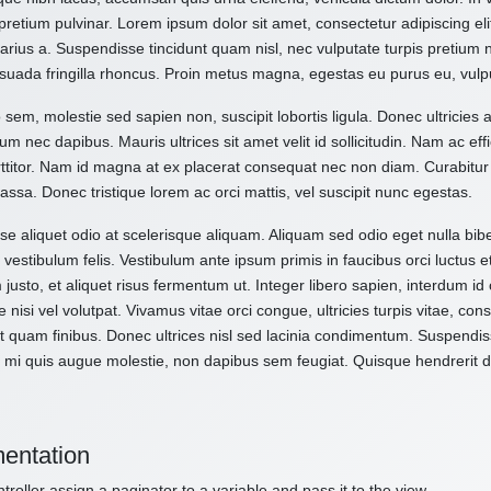
pretium pulvinar. Lorem ipsum dolor sit amet, consectetur adipiscing el
varius a. Suspendisse tincidunt quam nisl, nec vulputate turpis pretium
suada fringilla rhoncus. Proin metus magna, egestas eu purus eu, vulp
 sem, molestie sed sapien non, suscipit lobortis ligula. Donec ultricies 
um nec dapibus. Mauris ultrices sit amet velit id sollicitudin. Nam ac effi
ttitor. Nam id magna at ex placerat consequat nec non diam. Curabitur
assa. Donec tristique lorem ac orci mattis, vel suscipit nunc egestas.
e aliquet odio at scelerisque aliquam. Aliquam sed odio eget nulla bibe
vestibulum felis. Vestibulum ante ipsum primis in faucibus orci luctus e
 justo, et aliquet risus fermentum ut. Integer libero sapien, interdum i
e nisi vel volutpat. Vivamus vitae orci congue, ultricies turpis vitae, c
t quam finibus. Donec ultrices nisl sed lacinia condimentum. Suspendiss
 mi quis augue molestie, non dapibus sem feugiat. Quisque hendrerit dol
entation
troller assign a paginator to a variable and pass it to the view.