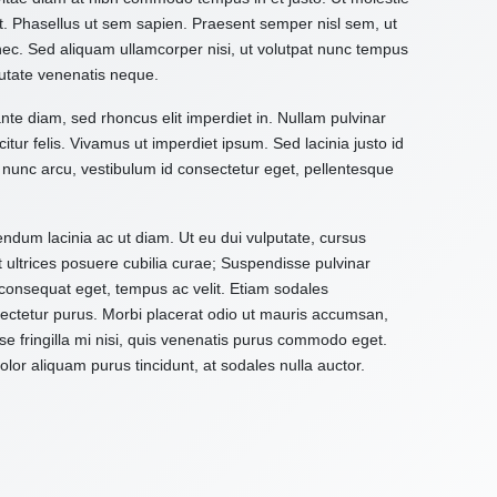
it. Phasellus ut sem sapien. Praesent semper nisl sem, ut
 nec. Sed aliquam ullamcorper nisi, ut volutpat nunc tempus
utate venenatis neque.
ante diam, sed rhoncus elit imperdiet in. Nullam pulvinar
citur felis. Vivamus ut imperdiet ipsum. Sed lacinia justo id
 nunc arcu, vestibulum id consectetur eget, pellentesque
ndum lacinia ac ut diam. Ut eu dui vulputate, cursus
t ultrices posuere cubilia curae; Suspendisse pulvinar
d consequat eget, tempus ac velit. Etiam sodales
onsectetur purus. Morbi placerat odio ut mauris accumsan,
e fringilla mi nisi, quis venenatis purus commodo eget.
or aliquam purus tincidunt, at sodales nulla auctor.