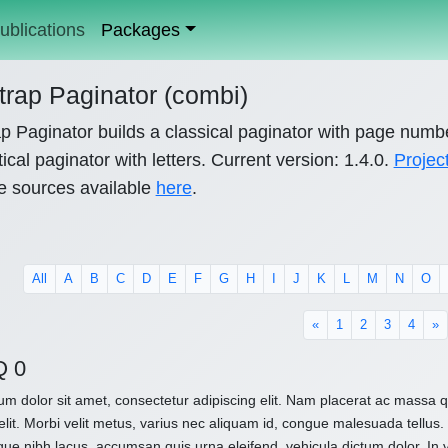
ublications
Packages
trap Paginator (combi)
p Paginator builds a classical paginator with page numb
ical paginator with letters. Current version: 1.4.0.
Projec
e sources available
here
.
All
A
B
C
D
E
F
G
H
I
J
K
L
M
N
O
«
1
2
3
4
»
Q 0
m dolor sit amet, consectetur adipiscing elit. Nam placerat ac massa
elit. Morbi velit metus, varius nec aliquam id, congue malesuada tellus. 
que nibh lacus, accumsan quis urna eleifend, vehicula dictum dolor. In