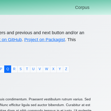
Corpus
ers and previous and next button and/or an
t on GitHub
.
Project on Packagist
. This
P
Q
R
S
T
U
V
W
X
Y
Z
 quis condimentum. Praesent vestibulum rutrum varius. Sed
Nunc efficitur ligula sed auctor bibendum. Curabitur at est
 vitae diam at nibh commodo tempus in et justo. Ut molestie