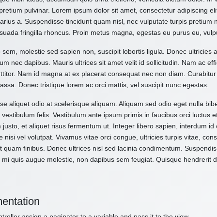
pretium pulvinar. Lorem ipsum dolor sit amet, consectetur adipiscing el
varius a. Suspendisse tincidunt quam nisl, nec vulputate turpis pretium
suada fringilla rhoncus. Proin metus magna, egestas eu purus eu, vulp
 sem, molestie sed sapien non, suscipit lobortis ligula. Donec ultricies 
um nec dapibus. Mauris ultrices sit amet velit id sollicitudin. Nam ac effi
ttitor. Nam id magna at ex placerat consequat nec non diam. Curabitur
assa. Donec tristique lorem ac orci mattis, vel suscipit nunc egestas.
e aliquet odio at scelerisque aliquam. Aliquam sed odio eget nulla bibe
vestibulum felis. Vestibulum ante ipsum primis in faucibus orci luctus e
 justo, et aliquet risus fermentum ut. Integer libero sapien, interdum i
e nisi vel volutpat. Vivamus vitae orci congue, ultricies turpis vitae, c
t quam finibus. Donec ultrices nisl sed lacinia condimentum. Suspendiss
 mi quis augue molestie, non dapibus sem feugiat. Quisque hendrerit dol
entation
troller assign a paginator to a variable and pass it to the view.