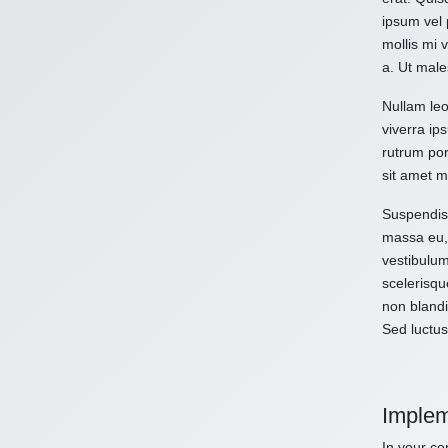
ipsum vel 
mollis mi 
a. Ut male
Nullam leo
viverra ips
rutrum por
sit amet m
Suspendiss
massa eu, 
vestibulum
scelerisqu
non blandi
Sed luctus
Implem
In your con