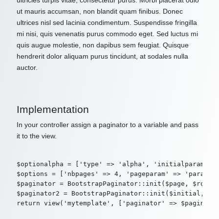
ultricies turpis vitae, consectetur purus. Morbi placerat odio
ut mauris accumsan, non blandit quam finibus. Donec
ultrices nisl sed lacinia condimentum. Suspendisse fringilla
mi nisi, quis venenatis purus commodo eget. Sed luctus mi
quis augue molestie, non dapibus sem feugiat. Quisque
hendrerit dolor aliquam purus tincidunt, at sodales nulla
auctor.
Implementation
In your controller assign a paginator to a variable and pass
it to the view.
$optionalpha = ['type' => 'alpha', 'initialparam' =>
$options = ['nbpages' => 4, 'pageparam' => 'param2',
$paginator = BootstrapPaginator::init($page, $route,
$paginator2 = BootstrapPaginator::init($initial, $ro