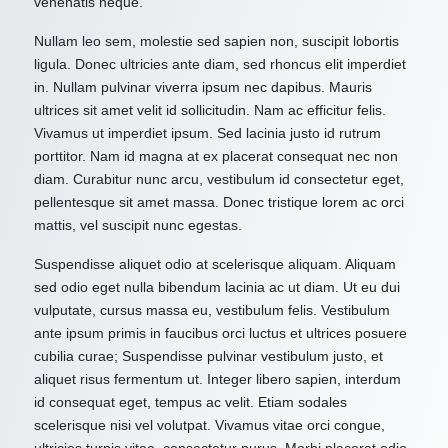
venenatis neque.
Nullam leo sem, molestie sed sapien non, suscipit lobortis
ligula. Donec ultricies ante diam, sed rhoncus elit imperdiet
in. Nullam pulvinar viverra ipsum nec dapibus. Mauris
ultrices sit amet velit id sollicitudin. Nam ac efficitur felis.
Vivamus ut imperdiet ipsum. Sed lacinia justo id rutrum
porttitor. Nam id magna at ex placerat consequat nec non
diam. Curabitur nunc arcu, vestibulum id consectetur eget,
pellentesque sit amet massa. Donec tristique lorem ac orci
mattis, vel suscipit nunc egestas.
Suspendisse aliquet odio at scelerisque aliquam. Aliquam
sed odio eget nulla bibendum lacinia ac ut diam. Ut eu dui
vulputate, cursus massa eu, vestibulum felis. Vestibulum
ante ipsum primis in faucibus orci luctus et ultrices posuere
cubilia curae; Suspendisse pulvinar vestibulum justo, et
aliquet risus fermentum ut. Integer libero sapien, interdum
id consequat eget, tempus ac velit. Etiam sodales
scelerisque nisi vel volutpat. Vivamus vitae orci congue,