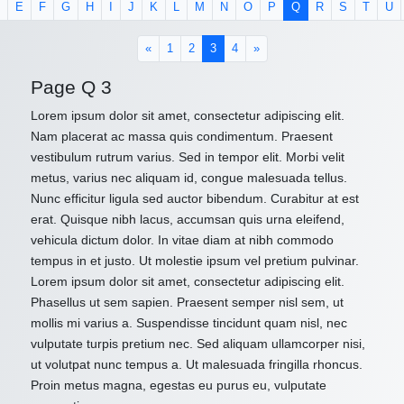
E
F
G
H
I
J
K
L
M
N
O
P
Q
R
S
T
U
(current)
«
1
2
3
4
»
Page Q 3
Lorem ipsum dolor sit amet, consectetur adipiscing elit.
Nam placerat ac massa quis condimentum. Praesent
vestibulum rutrum varius. Sed in tempor elit. Morbi velit
metus, varius nec aliquam id, congue malesuada tellus.
Nunc efficitur ligula sed auctor bibendum. Curabitur at est
erat. Quisque nibh lacus, accumsan quis urna eleifend,
vehicula dictum dolor. In vitae diam at nibh commodo
tempus in et justo. Ut molestie ipsum vel pretium pulvinar.
Lorem ipsum dolor sit amet, consectetur adipiscing elit.
Phasellus ut sem sapien. Praesent semper nisl sem, ut
mollis mi varius a. Suspendisse tincidunt quam nisl, nec
vulputate turpis pretium nec. Sed aliquam ullamcorper nisi,
ut volutpat nunc tempus a. Ut malesuada fringilla rhoncus.
Proin metus magna, egestas eu purus eu, vulputate