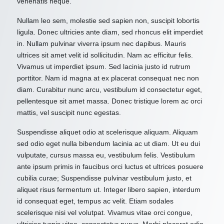
venenatis neque.
Nullam leo sem, molestie sed sapien non, suscipit lobortis
ligula. Donec ultricies ante diam, sed rhoncus elit imperdiet
in. Nullam pulvinar viverra ipsum nec dapibus. Mauris
ultrices sit amet velit id sollicitudin. Nam ac efficitur felis.
Vivamus ut imperdiet ipsum. Sed lacinia justo id rutrum
porttitor. Nam id magna at ex placerat consequat nec non
diam. Curabitur nunc arcu, vestibulum id consectetur eget,
pellentesque sit amet massa. Donec tristique lorem ac orci
mattis, vel suscipit nunc egestas.
Suspendisse aliquet odio at scelerisque aliquam. Aliquam
sed odio eget nulla bibendum lacinia ac ut diam. Ut eu dui
vulputate, cursus massa eu, vestibulum felis. Vestibulum
ante ipsum primis in faucibus orci luctus et ultrices posuere
cubilia curae; Suspendisse pulvinar vestibulum justo, et
aliquet risus fermentum ut. Integer libero sapien, interdum
id consequat eget, tempus ac velit. Etiam sodales
scelerisque nisi vel volutpat. Vivamus vitae orci congue,