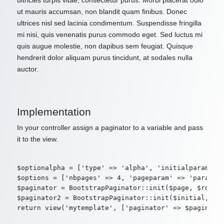
ultricies turpis vitae, consectetur purus. Morbi placerat odio
ut mauris accumsan, non blandit quam finibus. Donec
ultrices nisl sed lacinia condimentum. Suspendisse fringilla
mi nisi, quis venenatis purus commodo eget. Sed luctus mi
quis augue molestie, non dapibus sem feugiat. Quisque
hendrerit dolor aliquam purus tincidunt, at sodales nulla
auctor.
Implementation
In your controller assign a paginator to a variable and pass
it to the view.
$optionalpha = ['type' => 'alpha', 'initialparam' =>
$options = ['nbpages' => 4, 'pageparam' => 'param2',
$paginator = BootstrapPaginator::init($page, $route,
$paginator2 = BootstrapPaginator::init($initial, $ro