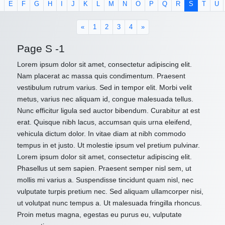
E
F
G
H
I
J
K
L
M
N
O
P
Q
R
S
T
U
«
1
2
3
4
»
Page S -1
Lorem ipsum dolor sit amet, consectetur adipiscing elit.
Nam placerat ac massa quis condimentum. Praesent
vestibulum rutrum varius. Sed in tempor elit. Morbi velit
metus, varius nec aliquam id, congue malesuada tellus.
Nunc efficitur ligula sed auctor bibendum. Curabitur at est
erat. Quisque nibh lacus, accumsan quis urna eleifend,
vehicula dictum dolor. In vitae diam at nibh commodo
tempus in et justo. Ut molestie ipsum vel pretium pulvinar.
Lorem ipsum dolor sit amet, consectetur adipiscing elit.
Phasellus ut sem sapien. Praesent semper nisl sem, ut
mollis mi varius a. Suspendisse tincidunt quam nisl, nec
vulputate turpis pretium nec. Sed aliquam ullamcorper nisi,
ut volutpat nunc tempus a. Ut malesuada fringilla rhoncus.
Proin metus magna, egestas eu purus eu, vulputate