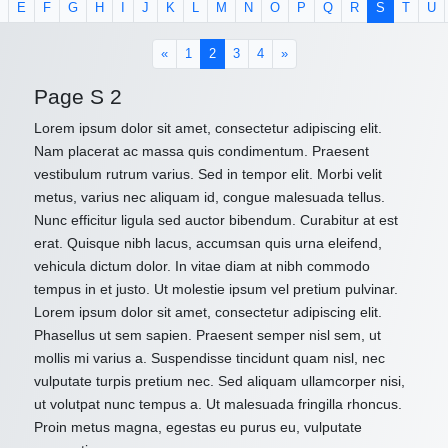
E
F
G
H
I
J
K
L
M
N
O
P
Q
R
S
T
U
(current)
«
1
2
3
4
»
Page S 2
Lorem ipsum dolor sit amet, consectetur adipiscing elit.
Nam placerat ac massa quis condimentum. Praesent
vestibulum rutrum varius. Sed in tempor elit. Morbi velit
metus, varius nec aliquam id, congue malesuada tellus.
Nunc efficitur ligula sed auctor bibendum. Curabitur at est
erat. Quisque nibh lacus, accumsan quis urna eleifend,
vehicula dictum dolor. In vitae diam at nibh commodo
tempus in et justo. Ut molestie ipsum vel pretium pulvinar.
Lorem ipsum dolor sit amet, consectetur adipiscing elit.
Phasellus ut sem sapien. Praesent semper nisl sem, ut
mollis mi varius a. Suspendisse tincidunt quam nisl, nec
vulputate turpis pretium nec. Sed aliquam ullamcorper nisi,
ut volutpat nunc tempus a. Ut malesuada fringilla rhoncus.
Proin metus magna, egestas eu purus eu, vulputate