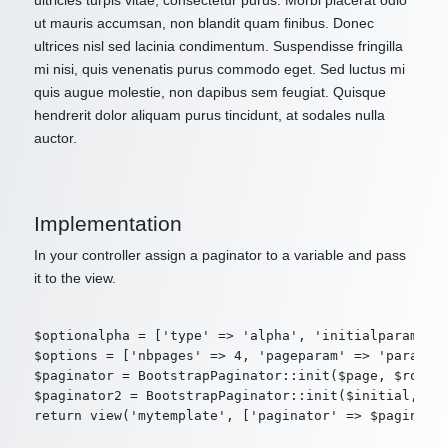
ultricies turpis vitae, consectetur purus. Morbi placerat odio
ut mauris accumsan, non blandit quam finibus. Donec
ultrices nisl sed lacinia condimentum. Suspendisse fringilla
mi nisi, quis venenatis purus commodo eget. Sed luctus mi
quis augue molestie, non dapibus sem feugiat. Quisque
hendrerit dolor aliquam purus tincidunt, at sodales nulla
auctor.
Implementation
In your controller assign a paginator to a variable and pass
it to the view.
$optionalpha = ['type' => 'alpha', 'initialparam' =>
$options = ['nbpages' => 4, 'pageparam' => 'param2',
$paginator = BootstrapPaginator::init($page, $route,
$paginator2 = BootstrapPaginator::init($initial, $ro