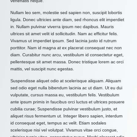
venenatis neque.
Nullam leo sem, molestie sed sapien non, suscipit lobortis
ligula. Donec ultricies ante diam, sed rhoncus elit imperdiet
in. Nullam pulvinar viverra ipsum nec dapibus. Mauris
ultrices sit amet velit id sollicitudin. Nam ac efficitur felis.
Vivamus ut imperdiet ipsum. Sed lacinia justo id rutrum
porttitor. Nam id magna at ex placerat consequat nec non
diam. Curabitur nunc arcu, vestibulum id consectetur eget,
pellentesque sit amet massa. Donec tristique lorem ac orci
mattis, vel suscipit nunc egestas.
Suspendisse aliquet odio at scelerisque aliquam. Aliquam
sed odio eget nulla bibendum lacinia ac ut diam. Ut eu dui
vulputate, cursus massa eu, vestibulum felis. Vestibulum
ante ipsum primis in faucibus orci luctus et ultrices posuere
cubilia curae; Suspendisse pulvinar vestibulum justo, et
aliquet risus fermentum ut. Integer libero sapien, interdum
id consequat eget, tempus ac velit. Etiam sodales
scelerisque nisi vel volutpat. Vivamus vitae orci congue,