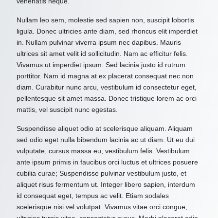
venenatis neque.
Nullam leo sem, molestie sed sapien non, suscipit lobortis
ligula. Donec ultricies ante diam, sed rhoncus elit imperdiet
in. Nullam pulvinar viverra ipsum nec dapibus. Mauris
ultrices sit amet velit id sollicitudin. Nam ac efficitur felis.
Vivamus ut imperdiet ipsum. Sed lacinia justo id rutrum
porttitor. Nam id magna at ex placerat consequat nec non
diam. Curabitur nunc arcu, vestibulum id consectetur eget,
pellentesque sit amet massa. Donec tristique lorem ac orci
mattis, vel suscipit nunc egestas.
Suspendisse aliquet odio at scelerisque aliquam. Aliquam
sed odio eget nulla bibendum lacinia ac ut diam. Ut eu dui
vulputate, cursus massa eu, vestibulum felis. Vestibulum
ante ipsum primis in faucibus orci luctus et ultrices posuere
cubilia curae; Suspendisse pulvinar vestibulum justo, et
aliquet risus fermentum ut. Integer libero sapien, interdum
id consequat eget, tempus ac velit. Etiam sodales
scelerisque nisi vel volutpat. Vivamus vitae orci congue,