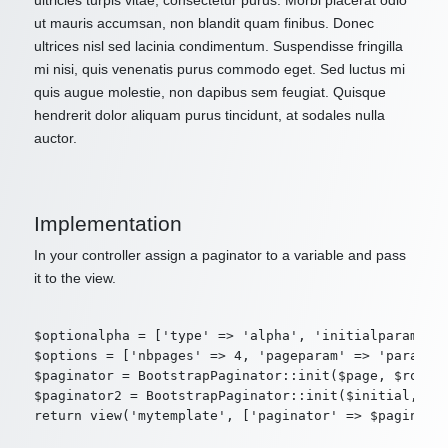
ultricies turpis vitae, consectetur purus. Morbi placerat odio
ut mauris accumsan, non blandit quam finibus. Donec
ultrices nisl sed lacinia condimentum. Suspendisse fringilla
mi nisi, quis venenatis purus commodo eget. Sed luctus mi
quis augue molestie, non dapibus sem feugiat. Quisque
hendrerit dolor aliquam purus tincidunt, at sodales nulla
auctor.
Implementation
In your controller assign a paginator to a variable and pass
it to the view.
$optionalpha = ['type' => 'alpha', 'initialparam' =>
$options = ['nbpages' => 4, 'pageparam' => 'param2',
$paginator = BootstrapPaginator::init($page, $route,
$paginator2 = BootstrapPaginator::init($initial, $ro