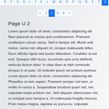
E
F
G
H
I
J
K
L
M
N
O
P
Q
R
S
T
U
(current)
«
1
2
3
4
»
Page U 2
Lorem ipsum dolor sit amet, consectetur adipiscing elit.
Nam placerat ac massa quis condimentum. Praesent
vestibulum rutrum varius. Sed in tempor elit. Morbi velit
metus, varius nec aliquam id, congue malesuada tellus.
Nunc efficitur ligula sed auctor bibendum. Curabitur at est
erat. Quisque nibh lacus, accumsan quis urna eleifend,
vehicula dictum dolor. In vitae diam at nibh commodo
tempus in et justo. Ut molestie ipsum vel pretium pulvinar.
Lorem ipsum dolor sit amet, consectetur adipiscing elit.
Phasellus ut sem sapien. Praesent semper nisl sem, ut
mollis mi varius a. Suspendisse tincidunt quam nisl, nec
vulputate turpis pretium nec. Sed aliquam ullamcorper nisi,
ut volutpat nunc tempus a. Ut malesuada fringilla rhoncus.
Proin metus magna, egestas eu purus eu, vulputate