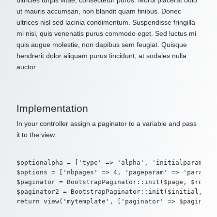
ultricies turpis vitae, consectetur purus. Morbi placerat odio
ut mauris accumsan, non blandit quam finibus. Donec
ultrices nisl sed lacinia condimentum. Suspendisse fringilla
mi nisi, quis venenatis purus commodo eget. Sed luctus mi
quis augue molestie, non dapibus sem feugiat. Quisque
hendrerit dolor aliquam purus tincidunt, at sodales nulla
auctor.
Implementation
In your controller assign a paginator to a variable and pass
it to the view.
$optionalpha = ['type' => 'alpha', 'initialparam' =>
$options = ['nbpages' => 4, 'pageparam' => 'param2',
$paginator = BootstrapPaginator::init($page, $route,
$paginator2 = BootstrapPaginator::init($initial, $ro