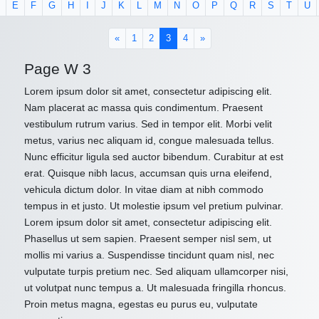
E
F
G
H
I
J
K
L
M
N
O
P
Q
R
S
T
U
(current)
«
1
2
3
4
»
Page W 3
Lorem ipsum dolor sit amet, consectetur adipiscing elit.
Nam placerat ac massa quis condimentum. Praesent
vestibulum rutrum varius. Sed in tempor elit. Morbi velit
metus, varius nec aliquam id, congue malesuada tellus.
Nunc efficitur ligula sed auctor bibendum. Curabitur at est
erat. Quisque nibh lacus, accumsan quis urna eleifend,
vehicula dictum dolor. In vitae diam at nibh commodo
tempus in et justo. Ut molestie ipsum vel pretium pulvinar.
Lorem ipsum dolor sit amet, consectetur adipiscing elit.
Phasellus ut sem sapien. Praesent semper nisl sem, ut
mollis mi varius a. Suspendisse tincidunt quam nisl, nec
vulputate turpis pretium nec. Sed aliquam ullamcorper nisi,
ut volutpat nunc tempus a. Ut malesuada fringilla rhoncus.
Proin metus magna, egestas eu purus eu, vulputate