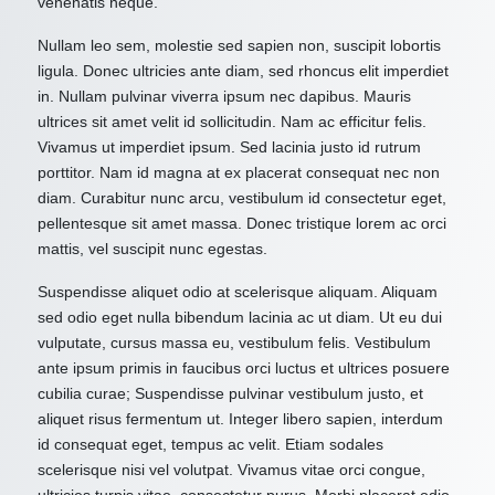
venenatis neque.
Nullam leo sem, molestie sed sapien non, suscipit lobortis
ligula. Donec ultricies ante diam, sed rhoncus elit imperdiet
in. Nullam pulvinar viverra ipsum nec dapibus. Mauris
ultrices sit amet velit id sollicitudin. Nam ac efficitur felis.
Vivamus ut imperdiet ipsum. Sed lacinia justo id rutrum
porttitor. Nam id magna at ex placerat consequat nec non
diam. Curabitur nunc arcu, vestibulum id consectetur eget,
pellentesque sit amet massa. Donec tristique lorem ac orci
mattis, vel suscipit nunc egestas.
Suspendisse aliquet odio at scelerisque aliquam. Aliquam
sed odio eget nulla bibendum lacinia ac ut diam. Ut eu dui
vulputate, cursus massa eu, vestibulum felis. Vestibulum
ante ipsum primis in faucibus orci luctus et ultrices posuere
cubilia curae; Suspendisse pulvinar vestibulum justo, et
aliquet risus fermentum ut. Integer libero sapien, interdum
id consequat eget, tempus ac velit. Etiam sodales
scelerisque nisi vel volutpat. Vivamus vitae orci congue,