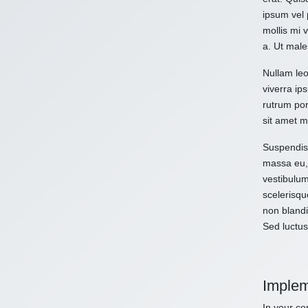
ipsum vel 
mollis mi 
a. Ut male
Nullam leo
viverra ips
rutrum por
sit amet m
Suspendiss
massa eu, 
vestibulum
scelerisqu
non blandi
Sed luctus
Implem
In your con