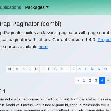
ublications
Packages
trap Paginator (combi)
p Paginator builds a classical paginator with page numb
ical paginator with letters. Current version: 1.4.0.
Projec
e sources available
here
.
All
A
B
C
D
E
F
G
H
I
J
K
L
M
N
O
(curre
«
1
2
3
4
»
 4
m dolor sit amet, consectetur adipiscing elit. Nam placerat ac massa
elit. Morbi velit metus, varius nec aliquam id, congue malesuada tellus. 
que nibh lacus, accumsan quis urna eleifend, vehicula dictum dolor. In