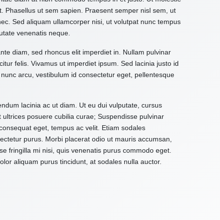
it. Phasellus ut sem sapien. Praesent semper nisl sem, ut
 nec. Sed aliquam ullamcorper nisi, ut volutpat nunc tempus
utate venenatis neque.
ante diam, sed rhoncus elit imperdiet in. Nullam pulvinar
citur felis. Vivamus ut imperdiet ipsum. Sed lacinia justo id
 nunc arcu, vestibulum id consectetur eget, pellentesque
ndum lacinia ac ut diam. Ut eu dui vulputate, cursus
t ultrices posuere cubilia curae; Suspendisse pulvinar
d consequat eget, tempus ac velit. Etiam sodales
onsectetur purus. Morbi placerat odio ut mauris accumsan,
e fringilla mi nisi, quis venenatis purus commodo eget.
or aliquam purus tincidunt, at sodales nulla auctor.