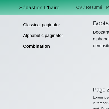
Sébastien L'haire
CV / Resumé
P
Boots
Classical paginator
Bootstra
Alphabetic paginator
alphabet
demosit
Combination
Page Z
Lorem ipsu
in tempor 
erat. Quis