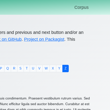
Corpus
ers and previous and next button and/or an
t on GitHub
.
Project on Packagist
. This
P
Q
R
S
T
U
V
W
X
Y
Z
nt)
 quis condimentum. Praesent vestibulum rutrum varius. Sed
Nunc efficitur ligula sed auctor bibendum. Curabitur at est
 vitae diam at nibh commodo tempus in et justo. Ut molestie