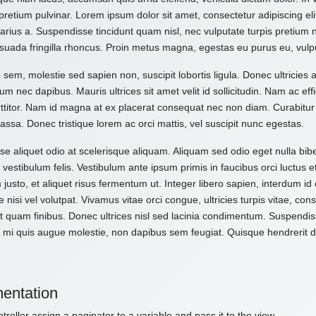
pretium pulvinar. Lorem ipsum dolor sit amet, consectetur adipiscing el
varius a. Suspendisse tincidunt quam nisl, nec vulputate turpis pretium
suada fringilla rhoncus. Proin metus magna, egestas eu purus eu, vulp
 sem, molestie sed sapien non, suscipit lobortis ligula. Donec ultricies 
um nec dapibus. Mauris ultrices sit amet velit id sollicitudin. Nam ac effi
ttitor. Nam id magna at ex placerat consequat nec non diam. Curabitur
assa. Donec tristique lorem ac orci mattis, vel suscipit nunc egestas.
e aliquet odio at scelerisque aliquam. Aliquam sed odio eget nulla bibe
vestibulum felis. Vestibulum ante ipsum primis in faucibus orci luctus e
 justo, et aliquet risus fermentum ut. Integer libero sapien, interdum i
e nisi vel volutpat. Vivamus vitae orci congue, ultricies turpis vitae, c
t quam finibus. Donec ultrices nisl sed lacinia condimentum. Suspendiss
 mi quis augue molestie, non dapibus sem feugiat. Quisque hendrerit dol
entation
troller assign a paginator to a variable and pass it to the view.