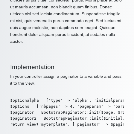
ultricies turpis vitae, consectetur purus. Morbi placerat odio
ut mauris accumsan, non blandit quam finibus. Donec
ultrices nisl sed lacinia condimentum. Suspendisse fringilla
mi nisi, quis venenatis purus commodo eget. Sed luctus mi
quis augue molestie, non dapibus sem feugiat. Quisque
hendrerit dolor aliquam purus tincidunt, at sodales nulla
auctor.
Implementation
In your controller assign a paginator to a variable and pass
it to the view.
$optionalpha = ['type' => 'alpha', 'initialparam' =>
$options = ['nbpages' => 4, 'pageparam' => 'param2',
$paginator = BootstrapPaginator::init($page, $route,
$paginator2 = BootstrapPaginator::init($initial, $ro