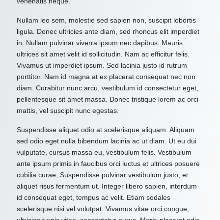
venenatis neque.
Nullam leo sem, molestie sed sapien non, suscipit lobortis
ligula. Donec ultricies ante diam, sed rhoncus elit imperdiet
in. Nullam pulvinar viverra ipsum nec dapibus. Mauris
ultrices sit amet velit id sollicitudin. Nam ac efficitur felis.
Vivamus ut imperdiet ipsum. Sed lacinia justo id rutrum
porttitor. Nam id magna at ex placerat consequat nec non
diam. Curabitur nunc arcu, vestibulum id consectetur eget,
pellentesque sit amet massa. Donec tristique lorem ac orci
mattis, vel suscipit nunc egestas.
Suspendisse aliquet odio at scelerisque aliquam. Aliquam
sed odio eget nulla bibendum lacinia ac ut diam. Ut eu dui
vulputate, cursus massa eu, vestibulum felis. Vestibulum
ante ipsum primis in faucibus orci luctus et ultrices posuere
cubilia curae; Suspendisse pulvinar vestibulum justo, et
aliquet risus fermentum ut. Integer libero sapien, interdum
id consequat eget, tempus ac velit. Etiam sodales
scelerisque nisi vel volutpat. Vivamus vitae orci congue,