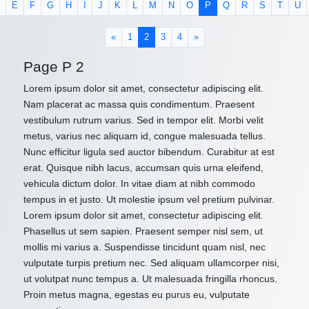
E
F
G
H
I
J
K
L
M
N
O
P
Q
R
S
T
U
(current)
«
1
2
3
4
»
Page P 2
Lorem ipsum dolor sit amet, consectetur adipiscing elit.
Nam placerat ac massa quis condimentum. Praesent
vestibulum rutrum varius. Sed in tempor elit. Morbi velit
metus, varius nec aliquam id, congue malesuada tellus.
Nunc efficitur ligula sed auctor bibendum. Curabitur at est
erat. Quisque nibh lacus, accumsan quis urna eleifend,
vehicula dictum dolor. In vitae diam at nibh commodo
tempus in et justo. Ut molestie ipsum vel pretium pulvinar.
Lorem ipsum dolor sit amet, consectetur adipiscing elit.
Phasellus ut sem sapien. Praesent semper nisl sem, ut
mollis mi varius a. Suspendisse tincidunt quam nisl, nec
vulputate turpis pretium nec. Sed aliquam ullamcorper nisi,
ut volutpat nunc tempus a. Ut malesuada fringilla rhoncus.
Proin metus magna, egestas eu purus eu, vulputate