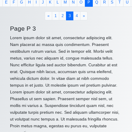
E
F
G
H
I
J
K
L
M
N
O
P
Q
R
S
T
U
(current)
«
1
2
3
4
»
Page P 3
Lorem ipsum dolor sit amet, consectetur adipiscing elit.
Nam placerat ac massa quis condimentum. Praesent
vestibulum rutrum varius. Sed in tempor elit. Morbi velit
metus, varius nec aliquam id, congue malesuada tellus.
Nunc efficitur ligula sed auctor bibendum. Curabitur at est
erat. Quisque nibh lacus, accumsan quis urna eleifend,
vehicula dictum dolor. In vitae diam at nibh commodo
tempus in et justo. Ut molestie ipsum vel pretium pulvinar.
Lorem ipsum dolor sit amet, consectetur adipiscing elit.
Phasellus ut sem sapien. Praesent semper nisl sem, ut
mollis mi varius a. Suspendisse tincidunt quam nisl, nec
vulputate turpis pretium nec. Sed aliquam ullamcorper nisi,
ut volutpat nunc tempus a. Ut malesuada fringilla rhoncus.
Proin metus magna, egestas eu purus eu, vulputate