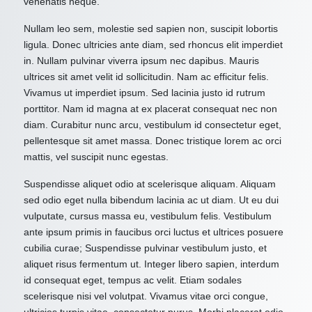
venenatis neque.
Nullam leo sem, molestie sed sapien non, suscipit lobortis
ligula. Donec ultricies ante diam, sed rhoncus elit imperdiet
in. Nullam pulvinar viverra ipsum nec dapibus. Mauris
ultrices sit amet velit id sollicitudin. Nam ac efficitur felis.
Vivamus ut imperdiet ipsum. Sed lacinia justo id rutrum
porttitor. Nam id magna at ex placerat consequat nec non
diam. Curabitur nunc arcu, vestibulum id consectetur eget,
pellentesque sit amet massa. Donec tristique lorem ac orci
mattis, vel suscipit nunc egestas.
Suspendisse aliquet odio at scelerisque aliquam. Aliquam
sed odio eget nulla bibendum lacinia ac ut diam. Ut eu dui
vulputate, cursus massa eu, vestibulum felis. Vestibulum
ante ipsum primis in faucibus orci luctus et ultrices posuere
cubilia curae; Suspendisse pulvinar vestibulum justo, et
aliquet risus fermentum ut. Integer libero sapien, interdum
id consequat eget, tempus ac velit. Etiam sodales
scelerisque nisi vel volutpat. Vivamus vitae orci congue,