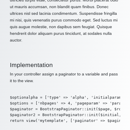
ultricies turpis vitae, consectetur purus. Morbi placerat odio
ut mauris accumsan, non blandit quam finibus. Donec
ultrices nisl sed lacinia condimentum. Suspendisse fringilla
mi nisi, quis venenatis purus commodo eget. Sed luctus mi
quis augue molestie, non dapibus sem feugiat. Quisque
hendrerit dolor aliquam purus tincidunt, at sodales nulla
auctor.
Implementation
In your controller assign a paginator to a variable and pass
it to the view.
$optionalpha = ['type' => 'alpha', 'initialparam' =>
$options = ['nbpages' => 4, 'pageparam' => 'param2',
$paginator = BootstrapPaginator::init($page, $route,
$paginator2 = BootstrapPaginator::init($initial, $ro