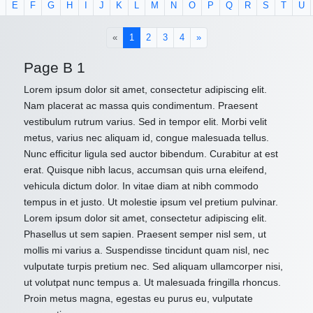
E
F
G
H
I
J
K
L
M
N
O
P
Q
R
S
T
U
(current)
«
1
2
3
4
»
Page B 1
Lorem ipsum dolor sit amet, consectetur adipiscing elit.
Nam placerat ac massa quis condimentum. Praesent
vestibulum rutrum varius. Sed in tempor elit. Morbi velit
metus, varius nec aliquam id, congue malesuada tellus.
Nunc efficitur ligula sed auctor bibendum. Curabitur at est
erat. Quisque nibh lacus, accumsan quis urna eleifend,
vehicula dictum dolor. In vitae diam at nibh commodo
tempus in et justo. Ut molestie ipsum vel pretium pulvinar.
Lorem ipsum dolor sit amet, consectetur adipiscing elit.
Phasellus ut sem sapien. Praesent semper nisl sem, ut
mollis mi varius a. Suspendisse tincidunt quam nisl, nec
vulputate turpis pretium nec. Sed aliquam ullamcorper nisi,
ut volutpat nunc tempus a. Ut malesuada fringilla rhoncus.
Proin metus magna, egestas eu purus eu, vulputate