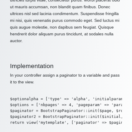
ultricies turpis vitae, consectetur purus. Morbi placerat odio
ut mauris accumsan, non blandit quam finibus. Donec
ultrices nisl sed lacinia condimentum. Suspendisse fringilla
mi nisi, quis venenatis purus commodo eget. Sed luctus mi
quis augue molestie, non dapibus sem feugiat. Quisque
hendrerit dolor aliquam purus tincidunt, at sodales nulla
auctor.
Implementation
In your controller assign a paginator to a variable and pass
it to the view.
$optionalpha = ['type' => 'alpha', 'initialparam' =>
$options = ['nbpages' => 4, 'pageparam' => 'param2',
$paginator = BootstrapPaginator::init($page, $route,
$paginator2 = BootstrapPaginator::init($initial, $ro