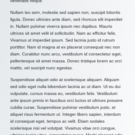
venenatis neque.
Nullam leo sem, molestie sed sapien non, suscipit lobortis
ligula. Donec ultricies ante diam, sed rhoncus elit imperdiet
in. Nullam pulvinar viverra ipsum nec dapibus. Mauris
ultrices sit amet velit id sollicitudin. Nam ac efficitur felis.
Vivamus ut imperdiet ipsum. Sed lacinia justo id rutrum
porttitor. Nam id magna at ex placerat consequat nec non
diam. Curabitur nunc arcu, vestibulum id consectetur eget,
pellentesque sit amet massa. Donec tristique lorem ac orci
mattis, vel suscipit nunc egestas.
Suspendisse aliquet odio at scelerisque aliquam. Aliquam
sed odio eget nulla bibendum lacinia ac ut diam. Ut eu dui
vulputate, cursus massa eu, vestibulum felis. Vestibulum
ante ipsum primis in faucibus orci luctus et ultrices posuere
cubilia curae; Suspendisse pulvinar vestibulum justo, et
aliquet risus fermentum ut. Integer libero sapien, interdum
id consequat eget, tempus ac velit. Etiam sodales
scelerisque nisi vel volutpat. Vivamus vitae orci congue,