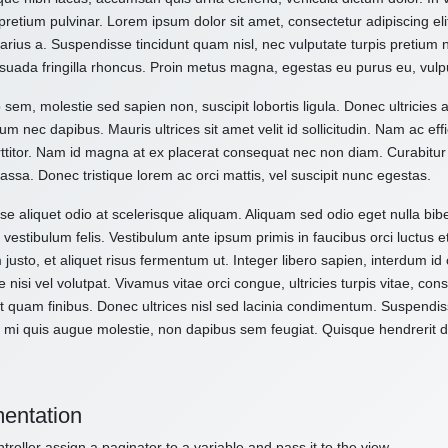
pretium pulvinar. Lorem ipsum dolor sit amet, consectetur adipiscing el
varius a. Suspendisse tincidunt quam nisl, nec vulputate turpis pretium
suada fringilla rhoncus. Proin metus magna, egestas eu purus eu, vulp
 sem, molestie sed sapien non, suscipit lobortis ligula. Donec ultricies 
um nec dapibus. Mauris ultrices sit amet velit id sollicitudin. Nam ac effi
ttitor. Nam id magna at ex placerat consequat nec non diam. Curabitur
assa. Donec tristique lorem ac orci mattis, vel suscipit nunc egestas.
e aliquet odio at scelerisque aliquam. Aliquam sed odio eget nulla bibe
vestibulum felis. Vestibulum ante ipsum primis in faucibus orci luctus e
 justo, et aliquet risus fermentum ut. Integer libero sapien, interdum i
e nisi vel volutpat. Vivamus vitae orci congue, ultricies turpis vitae, c
t quam finibus. Donec ultrices nisl sed lacinia condimentum. Suspendiss
 mi quis augue molestie, non dapibus sem feugiat. Quisque hendrerit dol
entation
troller assign a paginator to a variable and pass it to the view.