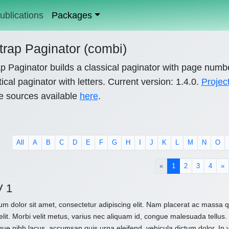
ublications
Packages
trap Paginator (combi)
p Paginator builds a classical paginator with page numb
ical paginator with letters. Current version: 1.4.0.
Projec
e sources available
here
.
All
A
B
C
D
E
F
G
H
I
J
K
L
M
N
O
(current)
«
1
2
3
4
»
V 1
m dolor sit amet, consectetur adipiscing elit. Nam placerat ac massa
elit. Morbi velit metus, varius nec aliquam id, congue malesuada tellus. 
que nibh lacus, accumsan quis urna eleifend, vehicula dictum dolor. In