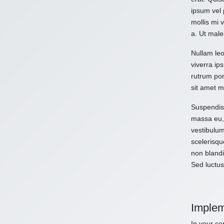
ipsum vel 
mollis mi 
a. Ut male
Nullam leo
viverra ips
rutrum por
sit amet m
Suspendiss
massa eu, 
vestibulum
scelerisqu
non blandi
Sed luctus
Implem
In your con