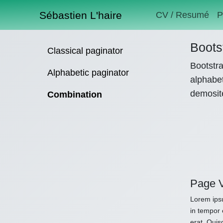
Sébastien L'haire
CV / Resumé
P
Boots
Classical paginator
Bootstra
Alphabetic paginator
alphabet
demosit
Combination
Page 
Lorem ipsu
in tempor 
erat. Quis