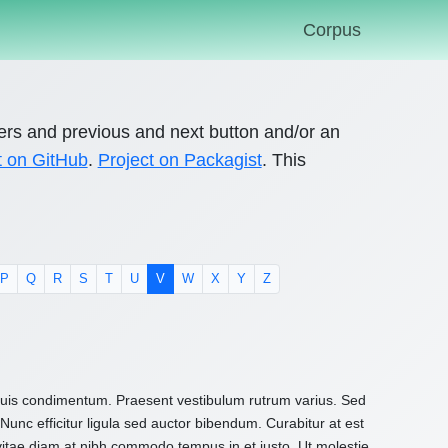
Corpus
ers and previous and next button and/or an
t on GitHub
.
Project on Packagist
. This
P
Q
R
S
T
U
V
W
X
Y
Z
 quis condimentum. Praesent vestibulum rutrum varius. Sed
Nunc efficitur ligula sed auctor bibendum. Curabitur at est
 vitae diam at nibh commodo tempus in et justo. Ut molestie