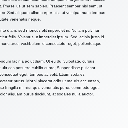
it. Phasellus ut sem sapien. Praesent semper nisl sem, ut
 nec. Sed aliquam ullamcorper nisi, ut volutpat nunc tempus
utate venenatis neque.
ante diam, sed rhoncus elit imperdiet in. Nullam pulvinar
citur felis. Vivamus ut imperdiet ipsum. Sed lacinia justo id
 nunc arcu, vestibulum id consectetur eget, pellentesque
ndum lacinia ac ut diam. Ut eu dui vulputate, cursus
t ultrices posuere cubilia curae; Suspendisse pulvinar
d consequat eget, tempus ac velit. Etiam sodales
onsectetur purus. Morbi placerat odio ut mauris accumsan,
e fringilla mi nisi, quis venenatis purus commodo eget.
or aliquam purus tincidunt, at sodales nulla auctor.