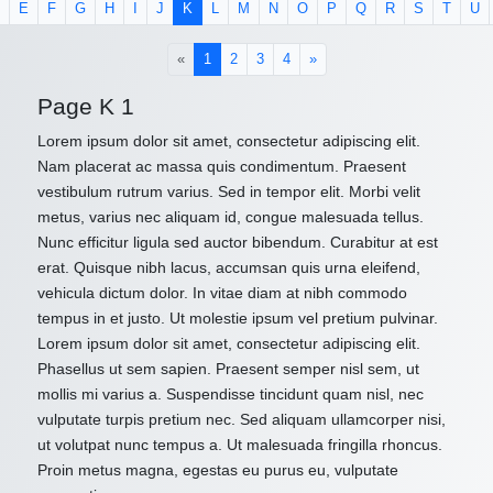
E
F
G
H
I
J
K
L
M
N
O
P
Q
R
S
T
U
(current)
«
1
2
3
4
»
Page K 1
Lorem ipsum dolor sit amet, consectetur adipiscing elit.
Nam placerat ac massa quis condimentum. Praesent
vestibulum rutrum varius. Sed in tempor elit. Morbi velit
metus, varius nec aliquam id, congue malesuada tellus.
Nunc efficitur ligula sed auctor bibendum. Curabitur at est
erat. Quisque nibh lacus, accumsan quis urna eleifend,
vehicula dictum dolor. In vitae diam at nibh commodo
tempus in et justo. Ut molestie ipsum vel pretium pulvinar.
Lorem ipsum dolor sit amet, consectetur adipiscing elit.
Phasellus ut sem sapien. Praesent semper nisl sem, ut
mollis mi varius a. Suspendisse tincidunt quam nisl, nec
vulputate turpis pretium nec. Sed aliquam ullamcorper nisi,
ut volutpat nunc tempus a. Ut malesuada fringilla rhoncus.
Proin metus magna, egestas eu purus eu, vulputate