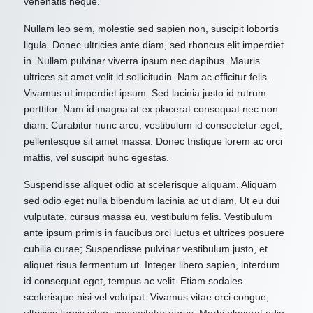
venenatis neque.
Nullam leo sem, molestie sed sapien non, suscipit lobortis
ligula. Donec ultricies ante diam, sed rhoncus elit imperdiet
in. Nullam pulvinar viverra ipsum nec dapibus. Mauris
ultrices sit amet velit id sollicitudin. Nam ac efficitur felis.
Vivamus ut imperdiet ipsum. Sed lacinia justo id rutrum
porttitor. Nam id magna at ex placerat consequat nec non
diam. Curabitur nunc arcu, vestibulum id consectetur eget,
pellentesque sit amet massa. Donec tristique lorem ac orci
mattis, vel suscipit nunc egestas.
Suspendisse aliquet odio at scelerisque aliquam. Aliquam
sed odio eget nulla bibendum lacinia ac ut diam. Ut eu dui
vulputate, cursus massa eu, vestibulum felis. Vestibulum
ante ipsum primis in faucibus orci luctus et ultrices posuere
cubilia curae; Suspendisse pulvinar vestibulum justo, et
aliquet risus fermentum ut. Integer libero sapien, interdum
id consequat eget, tempus ac velit. Etiam sodales
scelerisque nisi vel volutpat. Vivamus vitae orci congue,