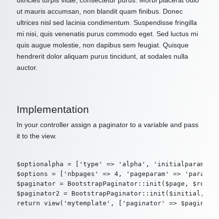
ultricies turpis vitae, consectetur purus. Morbi placerat odio
ut mauris accumsan, non blandit quam finibus. Donec
ultrices nisl sed lacinia condimentum. Suspendisse fringilla
mi nisi, quis venenatis purus commodo eget. Sed luctus mi
quis augue molestie, non dapibus sem feugiat. Quisque
hendrerit dolor aliquam purus tincidunt, at sodales nulla
auctor.
Implementation
In your controller assign a paginator to a variable and pass
it to the view.
$optionalpha = ['type' => 'alpha', 'initialparam' =>
$options = ['nbpages' => 4, 'pageparam' => 'param2',
$paginator = BootstrapPaginator::init($page, $route,
$paginator2 = BootstrapPaginator::init($initial, $ro