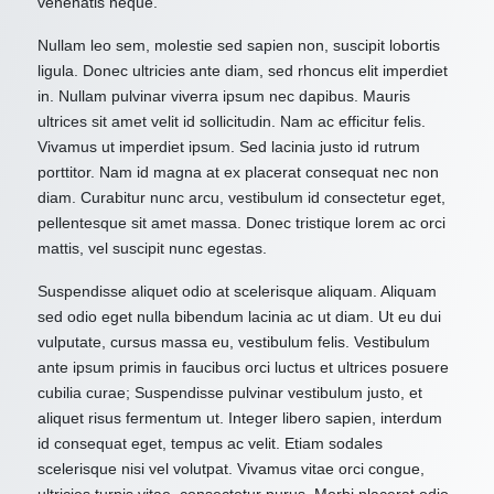
venenatis neque.
Nullam leo sem, molestie sed sapien non, suscipit lobortis
ligula. Donec ultricies ante diam, sed rhoncus elit imperdiet
in. Nullam pulvinar viverra ipsum nec dapibus. Mauris
ultrices sit amet velit id sollicitudin. Nam ac efficitur felis.
Vivamus ut imperdiet ipsum. Sed lacinia justo id rutrum
porttitor. Nam id magna at ex placerat consequat nec non
diam. Curabitur nunc arcu, vestibulum id consectetur eget,
pellentesque sit amet massa. Donec tristique lorem ac orci
mattis, vel suscipit nunc egestas.
Suspendisse aliquet odio at scelerisque aliquam. Aliquam
sed odio eget nulla bibendum lacinia ac ut diam. Ut eu dui
vulputate, cursus massa eu, vestibulum felis. Vestibulum
ante ipsum primis in faucibus orci luctus et ultrices posuere
cubilia curae; Suspendisse pulvinar vestibulum justo, et
aliquet risus fermentum ut. Integer libero sapien, interdum
id consequat eget, tempus ac velit. Etiam sodales
scelerisque nisi vel volutpat. Vivamus vitae orci congue,