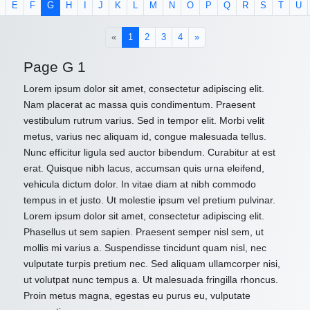
E
F
G
H
I
J
K
L
M
N
O
P
Q
R
S
T
U
(current)
«
1
2
3
4
»
Page G 1
Lorem ipsum dolor sit amet, consectetur adipiscing elit.
Nam placerat ac massa quis condimentum. Praesent
vestibulum rutrum varius. Sed in tempor elit. Morbi velit
metus, varius nec aliquam id, congue malesuada tellus.
Nunc efficitur ligula sed auctor bibendum. Curabitur at est
erat. Quisque nibh lacus, accumsan quis urna eleifend,
vehicula dictum dolor. In vitae diam at nibh commodo
tempus in et justo. Ut molestie ipsum vel pretium pulvinar.
Lorem ipsum dolor sit amet, consectetur adipiscing elit.
Phasellus ut sem sapien. Praesent semper nisl sem, ut
mollis mi varius a. Suspendisse tincidunt quam nisl, nec
vulputate turpis pretium nec. Sed aliquam ullamcorper nisi,
ut volutpat nunc tempus a. Ut malesuada fringilla rhoncus.
Proin metus magna, egestas eu purus eu, vulputate