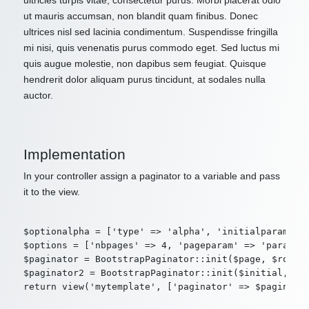
ultricies turpis vitae, consectetur purus. Morbi placerat odio
ut mauris accumsan, non blandit quam finibus. Donec
ultrices nisl sed lacinia condimentum. Suspendisse fringilla
mi nisi, quis venenatis purus commodo eget. Sed luctus mi
quis augue molestie, non dapibus sem feugiat. Quisque
hendrerit dolor aliquam purus tincidunt, at sodales nulla
auctor.
Implementation
In your controller assign a paginator to a variable and pass
it to the view.
$optionalpha = ['type' => 'alpha', 'initialparam' =>
$options = ['nbpages' => 4, 'pageparam' => 'param2',
$paginator = BootstrapPaginator::init($page, $route,
$paginator2 = BootstrapPaginator::init($initial, $ro