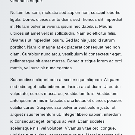
venenatis neque.
Nullam leo sem, molestie sed sapien non, suscipit lobortis
ligula. Donec ultricies ante diam, sed rhoncus elit imperdiet
in. Nullam pulvinar viverra ipsum nec dapibus. Mauris
ultrices sit amet velit id sollicitudin. Nam ac efficitur felis.
Vivamus ut imperdiet ipsum. Sed lacinia justo id rutrum
porttitor. Nam id magna at ex placerat consequat nec non
diam. Curabitur nunc arcu, vestibulum id consectetur eget,
pellentesque sit amet massa. Donec tristique lorem ac orci
mattis, vel suscipit nunc egestas.
Suspendisse aliquet odio at scelerisque aliquam. Aliquam
sed odio eget nulla bibendum lacinia ac ut diam. Ut eu dui
vulputate, cursus massa eu, vestibulum felis. Vestibulum
ante ipsum primis in faucibus orci luctus et ultrices posuere
cubilia curae; Suspendisse pulvinar vestibulum justo, et
aliquet risus fermentum ut. Integer libero sapien, interdum
id consequat eget, tempus ac velit. Etiam sodales
scelerisque nisi vel volutpat. Vivamus vitae orci congue,