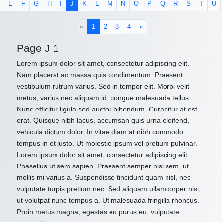
E
F
G
H
I
J
K
L
M
N
O
P
Q
R
S
T
U
(current)
«
1
2
3
4
»
Page J 1
Lorem ipsum dolor sit amet, consectetur adipiscing elit.
Nam placerat ac massa quis condimentum. Praesent
vestibulum rutrum varius. Sed in tempor elit. Morbi velit
metus, varius nec aliquam id, congue malesuada tellus.
Nunc efficitur ligula sed auctor bibendum. Curabitur at est
erat. Quisque nibh lacus, accumsan quis urna eleifend,
vehicula dictum dolor. In vitae diam at nibh commodo
tempus in et justo. Ut molestie ipsum vel pretium pulvinar.
Lorem ipsum dolor sit amet, consectetur adipiscing elit.
Phasellus ut sem sapien. Praesent semper nisl sem, ut
mollis mi varius a. Suspendisse tincidunt quam nisl, nec
vulputate turpis pretium nec. Sed aliquam ullamcorper nisi,
ut volutpat nunc tempus a. Ut malesuada fringilla rhoncus.
Proin metus magna, egestas eu purus eu, vulputate