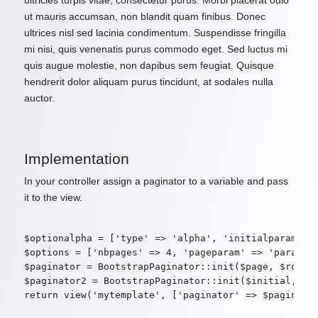
ultricies turpis vitae, consectetur purus. Morbi placerat odio
ut mauris accumsan, non blandit quam finibus. Donec
ultrices nisl sed lacinia condimentum. Suspendisse fringilla
mi nisi, quis venenatis purus commodo eget. Sed luctus mi
quis augue molestie, non dapibus sem feugiat. Quisque
hendrerit dolor aliquam purus tincidunt, at sodales nulla
auctor.
Implementation
In your controller assign a paginator to a variable and pass
it to the view.
$optionalpha = ['type' => 'alpha', 'initialparam' =>
$options = ['nbpages' => 4, 'pageparam' => 'param2',
$paginator = BootstrapPaginator::init($page, $route,
$paginator2 = BootstrapPaginator::init($initial, $ro