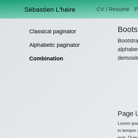
Sébastien L'haire
CV / Resumé
P
Boots
Classical paginator
Bootstra
Alphabetic paginator
alphabet
demosit
Combination
Page 
Lorem ipsu
in tempor 
erat. Quis