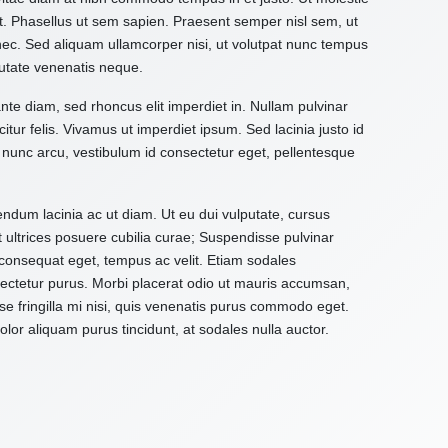
it. Phasellus ut sem sapien. Praesent semper nisl sem, ut
 nec. Sed aliquam ullamcorper nisi, ut volutpat nunc tempus
utate venenatis neque.
ante diam, sed rhoncus elit imperdiet in. Nullam pulvinar
citur felis. Vivamus ut imperdiet ipsum. Sed lacinia justo id
 nunc arcu, vestibulum id consectetur eget, pellentesque
ndum lacinia ac ut diam. Ut eu dui vulputate, cursus
t ultrices posuere cubilia curae; Suspendisse pulvinar
d consequat eget, tempus ac velit. Etiam sodales
onsectetur purus. Morbi placerat odio ut mauris accumsan,
e fringilla mi nisi, quis venenatis purus commodo eget.
or aliquam purus tincidunt, at sodales nulla auctor.