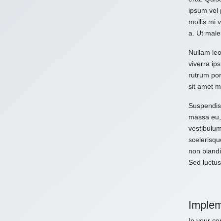
ipsum vel 
mollis mi 
a. Ut male
Nullam leo
viverra ips
rutrum por
sit amet m
Suspendiss
massa eu, 
vestibulum
scelerisqu
non blandi
Sed luctus
Implem
In your con