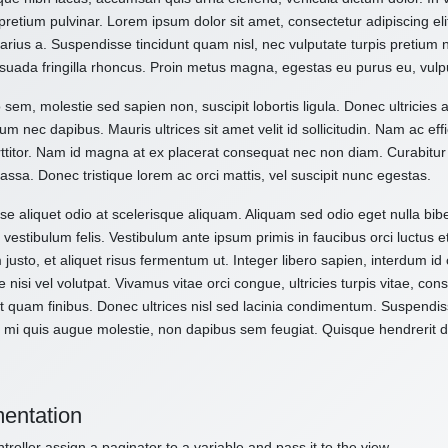
pretium pulvinar. Lorem ipsum dolor sit amet, consectetur adipiscing el
varius a. Suspendisse tincidunt quam nisl, nec vulputate turpis pretium
suada fringilla rhoncus. Proin metus magna, egestas eu purus eu, vulp
 sem, molestie sed sapien non, suscipit lobortis ligula. Donec ultricies 
um nec dapibus. Mauris ultrices sit amet velit id sollicitudin. Nam ac effi
ttitor. Nam id magna at ex placerat consequat nec non diam. Curabitur
assa. Donec tristique lorem ac orci mattis, vel suscipit nunc egestas.
e aliquet odio at scelerisque aliquam. Aliquam sed odio eget nulla bibe
vestibulum felis. Vestibulum ante ipsum primis in faucibus orci luctus e
 justo, et aliquet risus fermentum ut. Integer libero sapien, interdum i
e nisi vel volutpat. Vivamus vitae orci congue, ultricies turpis vitae, c
t quam finibus. Donec ultrices nisl sed lacinia condimentum. Suspendiss
 mi quis augue molestie, non dapibus sem feugiat. Quisque hendrerit dol
entation
troller assign a paginator to a variable and pass it to the view.