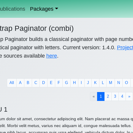
ublications
Packages
trap Paginator (combi)
p Paginator builds a classical paginator with page numb
ical paginator with letters. Current version: 1.4.0.
Projec
e sources available
here
.
All
A
B
C
D
E
F
G
H
I
J
K
L
M
N
O
(current)
«
1
2
3
4
»
U 1
m dolor sit amet, consectetur adipiscing elit. Nam placerat ac massa
elit. Morbi velit metus, varius nec aliquam id, congue malesuada tellus. 
que nibh lacus, accumsan quis urna eleifend, vehicula dictum dolor. In