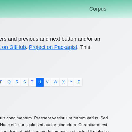
Corpus
ers and previous and next button and/or an
t on GitHub
.
Project on Packagist
. This
P
Q
R
S
T
U
V
W
X
Y
Z
 quis condimentum. Praesent vestibulum rutrum varius. Sed
Nunc efficitur ligula sed auctor bibendum. Curabitur at est
 vitae diam at nibh commodo tempus in et justo. Ut molestie