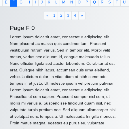
E
F
G
H
I
J
K
L
M
N
O
P
Q
R
S
T
U
«
1
2
3
4
»
Page F 0
Lorem ipsum dolor sit amet, consectetur adipiscing elit.
Nam placerat ac massa quis condimentum. Praesent
vestibulum rutrum varius. Sed in tempor elit. Morbi velit
metus, varius nec aliquam id, congue malesuada tellus.
Nunc efficitur ligula sed auctor bibendum. Curabitur at est
erat. Quisque nibh lacus, accumsan quis urna eleifend,
vehicula dictum dolor. In vitae diam at nibh commodo
tempus in et justo. Ut molestie ipsum vel pretium pulvinar.
Lorem ipsum dolor sit amet, consectetur adipiscing elit.
Phasellus ut sem sapien. Praesent semper nisl sem, ut
mollis mi varius a. Suspendisse tincidunt quam nisl, nec
vulputate turpis pretium nec. Sed aliquam ullamcorper nisi,
ut volutpat nunc tempus a. Ut malesuada fringilla rhoncus.
Proin metus magna, egestas eu purus eu, vulputate