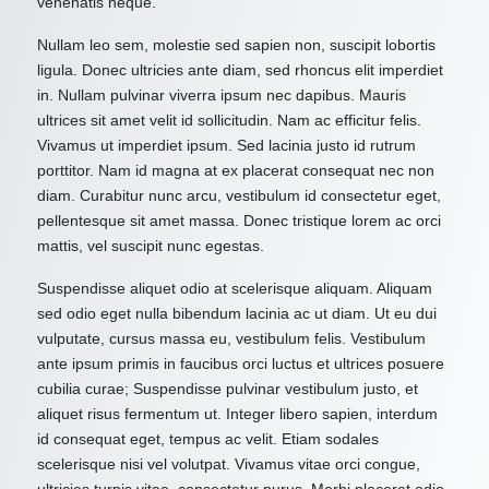
venenatis neque.
Nullam leo sem, molestie sed sapien non, suscipit lobortis
ligula. Donec ultricies ante diam, sed rhoncus elit imperdiet
in. Nullam pulvinar viverra ipsum nec dapibus. Mauris
ultrices sit amet velit id sollicitudin. Nam ac efficitur felis.
Vivamus ut imperdiet ipsum. Sed lacinia justo id rutrum
porttitor. Nam id magna at ex placerat consequat nec non
diam. Curabitur nunc arcu, vestibulum id consectetur eget,
pellentesque sit amet massa. Donec tristique lorem ac orci
mattis, vel suscipit nunc egestas.
Suspendisse aliquet odio at scelerisque aliquam. Aliquam
sed odio eget nulla bibendum lacinia ac ut diam. Ut eu dui
vulputate, cursus massa eu, vestibulum felis. Vestibulum
ante ipsum primis in faucibus orci luctus et ultrices posuere
cubilia curae; Suspendisse pulvinar vestibulum justo, et
aliquet risus fermentum ut. Integer libero sapien, interdum
id consequat eget, tempus ac velit. Etiam sodales
scelerisque nisi vel volutpat. Vivamus vitae orci congue,