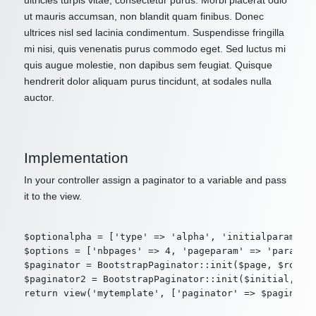
ultricies turpis vitae, consectetur purus. Morbi placerat odio
ut mauris accumsan, non blandit quam finibus. Donec
ultrices nisl sed lacinia condimentum. Suspendisse fringilla
mi nisi, quis venenatis purus commodo eget. Sed luctus mi
quis augue molestie, non dapibus sem feugiat. Quisque
hendrerit dolor aliquam purus tincidunt, at sodales nulla
auctor.
Implementation
In your controller assign a paginator to a variable and pass
it to the view.
$optionalpha = ['type' => 'alpha', 'initialparam' =>
$options = ['nbpages' => 4, 'pageparam' => 'param2',
$paginator = BootstrapPaginator::init($page, $route,
$paginator2 = BootstrapPaginator::init($initial, $ro