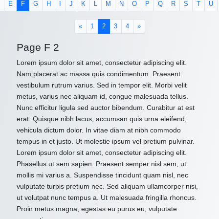
E
F
G
H
I
J
K
L
M
N
O
P
Q
R
S
T
U
(current)
«
1
2
3
4
»
Page F 2
Lorem ipsum dolor sit amet, consectetur adipiscing elit.
Nam placerat ac massa quis condimentum. Praesent
vestibulum rutrum varius. Sed in tempor elit. Morbi velit
metus, varius nec aliquam id, congue malesuada tellus.
Nunc efficitur ligula sed auctor bibendum. Curabitur at est
erat. Quisque nibh lacus, accumsan quis urna eleifend,
vehicula dictum dolor. In vitae diam at nibh commodo
tempus in et justo. Ut molestie ipsum vel pretium pulvinar.
Lorem ipsum dolor sit amet, consectetur adipiscing elit.
Phasellus ut sem sapien. Praesent semper nisl sem, ut
mollis mi varius a. Suspendisse tincidunt quam nisl, nec
vulputate turpis pretium nec. Sed aliquam ullamcorper nisi,
ut volutpat nunc tempus a. Ut malesuada fringilla rhoncus.
Proin metus magna, egestas eu purus eu, vulputate