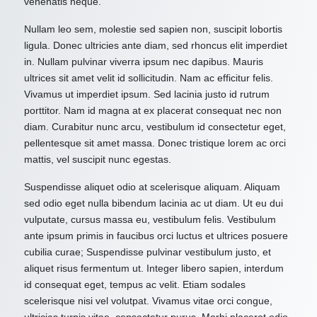
venenatis neque.
Nullam leo sem, molestie sed sapien non, suscipit lobortis
ligula. Donec ultricies ante diam, sed rhoncus elit imperdiet
in. Nullam pulvinar viverra ipsum nec dapibus. Mauris
ultrices sit amet velit id sollicitudin. Nam ac efficitur felis.
Vivamus ut imperdiet ipsum. Sed lacinia justo id rutrum
porttitor. Nam id magna at ex placerat consequat nec non
diam. Curabitur nunc arcu, vestibulum id consectetur eget,
pellentesque sit amet massa. Donec tristique lorem ac orci
mattis, vel suscipit nunc egestas.
Suspendisse aliquet odio at scelerisque aliquam. Aliquam
sed odio eget nulla bibendum lacinia ac ut diam. Ut eu dui
vulputate, cursus massa eu, vestibulum felis. Vestibulum
ante ipsum primis in faucibus orci luctus et ultrices posuere
cubilia curae; Suspendisse pulvinar vestibulum justo, et
aliquet risus fermentum ut. Integer libero sapien, interdum
id consequat eget, tempus ac velit. Etiam sodales
scelerisque nisi vel volutpat. Vivamus vitae orci congue,