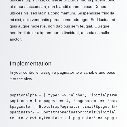
ultricies turpis vitae, consectetur purus. Morbi placerat odio
ut mauris accumsan, non blandit quam finibus. Donec
ultrices nisl sed lacinia condimentum. Suspendisse fringilla
mi nisi, quis venenatis purus commodo eget. Sed luctus mi
quis augue molestie, non dapibus sem feugiat. Quisque
hendrerit dolor aliquam purus tincidunt, at sodales nulla
auctor.
Implementation
In your controller assign a paginator to a variable and pass
it to the view.
$optionalpha = ['type' => 'alpha', 'initialparam' =>
$options = ['nbpages' => 4, 'pageparam' => 'param2',
$paginator = BootstrapPaginator::init($page, $route,
$paginator2 = BootstrapPaginator::init($initial, $ro