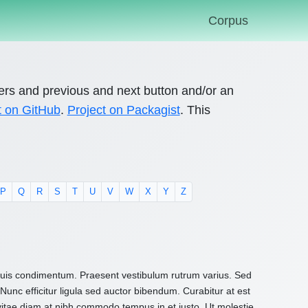
Corpus
ers and previous and next button and/or an
t on GitHub
.
Project on Packagist
. This
P
Q
R
S
T
U
V
W
X
Y
Z
 quis condimentum. Praesent vestibulum rutrum varius. Sed
Nunc efficitur ligula sed auctor bibendum. Curabitur at est
 vitae diam at nibh commodo tempus in et justo. Ut molestie