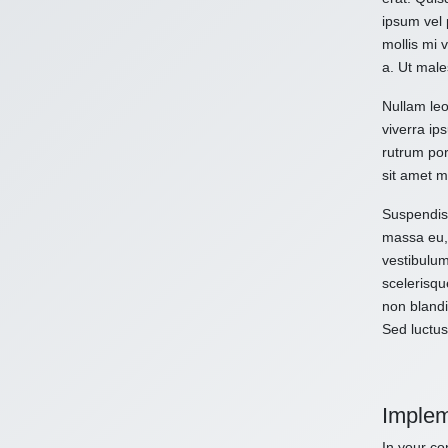
ipsum vel 
mollis mi 
a. Ut male
Nullam leo
viverra ips
rutrum por
sit amet m
Suspendiss
massa eu, 
vestibulum
scelerisqu
non blandi
Sed luctus
Implem
In your con