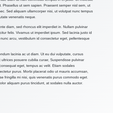
it. Phasellus ut sem sapien. Praesent semper nisl sem, ut
 nec. Sed aliquam ullamcorper nisi, ut volutpat nunc tempus
utate venenatis neque.
ante diam, sed rhoncus elit imperdiet in. Nullam pulvinar
citur felis. Vivamus ut imperdiet ipsum. Sed lacinia justo id
 nunc arcu, vestibulum id consectetur eget, pellentesque
ndum lacinia ac ut diam. Ut eu dui vulputate, cursus
t ultrices posuere cubilia curae; Suspendisse pulvinar
d consequat eget, tempus ac velit. Etiam sodales
onsectetur purus. Morbi placerat odio ut mauris accumsan,
e fringilla mi nisi, quis venenatis purus commodo eget.
or aliquam purus tincidunt, at sodales nulla auctor.