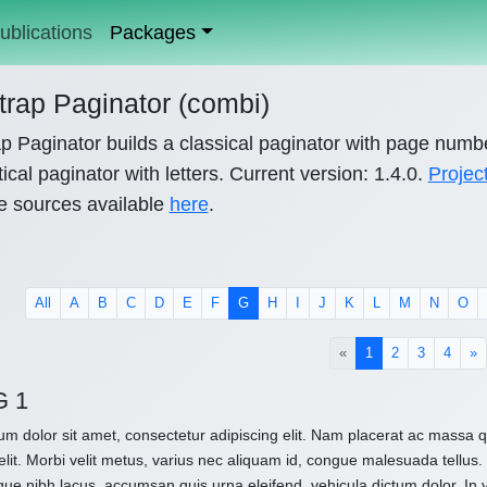
ublications
Packages
trap Paginator (combi)
p Paginator builds a classical paginator with page numb
ical paginator with letters. Current version: 1.4.0.
Projec
e sources available
here
.
All
A
B
C
D
E
F
G
H
I
J
K
L
M
N
O
(current)
«
1
2
3
4
»
G 1
m dolor sit amet, consectetur adipiscing elit. Nam placerat ac massa
elit. Morbi velit metus, varius nec aliquam id, congue malesuada tellus. 
que nibh lacus, accumsan quis urna eleifend, vehicula dictum dolor. In