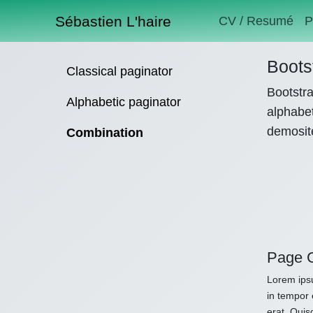
Sébastien L'haire
CV / Resumé
P
Boots
Classical paginator
Bootstra
Alphabetic paginator
alphabet
demosit
Combination
Page 
Lorem ipsu
in tempor 
erat. Quis