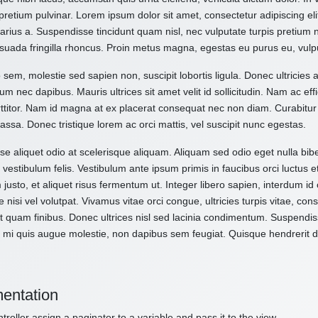
pretium pulvinar. Lorem ipsum dolor sit amet, consectetur adipiscing el
varius a. Suspendisse tincidunt quam nisl, nec vulputate turpis pretium
suada fringilla rhoncus. Proin metus magna, egestas eu purus eu, vulp
 sem, molestie sed sapien non, suscipit lobortis ligula. Donec ultricies 
um nec dapibus. Mauris ultrices sit amet velit id sollicitudin. Nam ac effi
ttitor. Nam id magna at ex placerat consequat nec non diam. Curabitur
assa. Donec tristique lorem ac orci mattis, vel suscipit nunc egestas.
e aliquet odio at scelerisque aliquam. Aliquam sed odio eget nulla bibe
vestibulum felis. Vestibulum ante ipsum primis in faucibus orci luctus e
 justo, et aliquet risus fermentum ut. Integer libero sapien, interdum i
e nisi vel volutpat. Vivamus vitae orci congue, ultricies turpis vitae, c
t quam finibus. Donec ultrices nisl sed lacinia condimentum. Suspendiss
 mi quis augue molestie, non dapibus sem feugiat. Quisque hendrerit dol
entation
troller assign a paginator to a variable and pass it to the view.