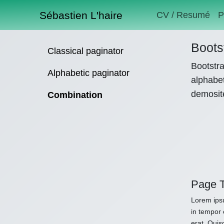
Sébastien L'haire
CV / Resumé
P
Boots
Classical paginator
Bootstra
Alphabetic paginator
alphabet
demosit
Combination
Page T
Lorem ipsu
in tempor 
erat. Quis