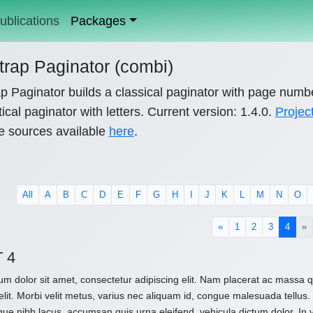
ublications
Packages
trap Paginator (combi)
p Paginator builds a classical paginator with page numb
ical paginator with letters. Current version: 1.4.0.
Projec
e sources available
here
.
All
A
B
C
D
E
F
G
H
I
J
K
L
M
N
O
(curre
«
1
2
3
4
»
 4
m dolor sit amet, consectetur adipiscing elit. Nam placerat ac massa
elit. Morbi velit metus, varius nec aliquam id, congue malesuada tellus. 
que nibh lacus, accumsan quis urna eleifend, vehicula dictum dolor. In