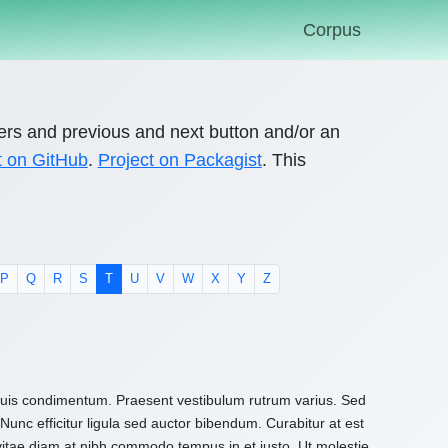
Corpus
ers and previous and next button and/or an
t on GitHub
.
Project on Packagist
. This
P
Q
R
S
T
U
V
W
X
Y
Z
nt)
 quis condimentum. Praesent vestibulum rutrum varius. Sed
Nunc efficitur ligula sed auctor bibendum. Curabitur at est
 vitae diam at nibh commodo tempus in et justo. Ut molestie