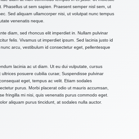
it. Phasellus ut sem sapien. Praesent semper nisl sem, ut
 nec. Sed aliquam ullamcorper nisi, ut volutpat nunc tempus
utate venenatis neque.
ante diam, sed rhoncus elit imperdiet in. Nullam pulvinar
citur felis. Vivamus ut imperdiet ipsum. Sed lacinia justo id
 nunc arcu, vestibulum id consectetur eget, pellentesque
ndum lacinia ac ut diam. Ut eu dui vulputate, cursus
t ultrices posuere cubilia curae; Suspendisse pulvinar
d consequat eget, tempus ac velit. Etiam sodales
onsectetur purus. Morbi placerat odio ut mauris accumsan,
e fringilla mi nisi, quis venenatis purus commodo eget.
or aliquam purus tincidunt, at sodales nulla auctor.