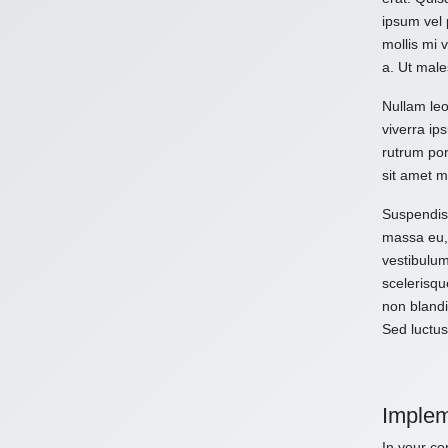
ipsum vel 
mollis mi 
a. Ut male
Nullam leo
viverra ips
rutrum por
sit amet m
Suspendiss
massa eu, 
vestibulum
scelerisqu
non blandi
Sed luctus
Implem
In your con