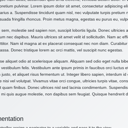
pretium pulvinar. Lorem ipsum dolor sit amet, consectetur adipiscing el
varius a. Suspendisse tincidunt quam nisl, nec vulputate turpis pretium
suada fringilla rhoncus. Proin metus magna, egestas eu purus eu, vulp
 sem, molestie sed sapien non, suscipit lobortis ligula. Donec ultricies 
um nec dapibus. Mauris ultrices sit amet velit id sollicitudin. Nam ac effi
ttitor. Nam id magna at ex placerat consequat nec non diam. Curabitur
assa. Donec tristique lorem ac orci mattis, vel suscipit nunc egestas.
e aliquet odio at scelerisque aliquam. Aliquam sed odio eget nulla bibe
vestibulum felis. Vestibulum ante ipsum primis in faucibus orci luctus e
 justo, et aliquet risus fermentum ut. Integer libero sapien, interdum i
e nisi vel volutpat. Vivamus vitae orci congue, ultricies turpis vitae, c
t quam finibus. Donec ultrices nisl sed lacinia condimentum. Suspendiss
 mi quis augue molestie, non dapibus sem feugiat. Quisque hendrerit dol
entation
troller assign a paginator to a variable and pass it to the view.