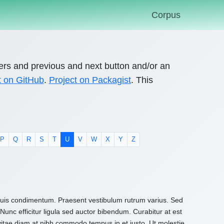
Corpus
ers and previous and next button and/or an
t on GitHub
.
Project on Packagist
. This
P
Q
R
S
T
U
V
W
X
Y
Z
 quis condimentum. Praesent vestibulum rutrum varius. Sed
Nunc efficitur ligula sed auctor bibendum. Curabitur at est
 vitae diam at nibh commodo tempus in et justo. Ut molestie