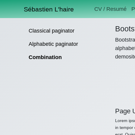
Sébastien L'haire
CV / Resumé
P
Boots
Classical paginator
Bootstra
Alphabetic paginator
alphabet
demosit
Combination
Page 
Lorem ipsu
in tempor 
erat. Quis