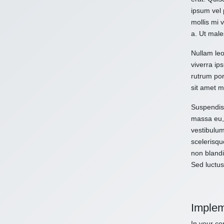
ipsum vel 
mollis mi 
a. Ut male
Nullam leo
viverra ips
rutrum por
sit amet m
Suspendiss
massa eu, 
vestibulum
scelerisqu
non blandi
Sed luctus
Implem
In your con