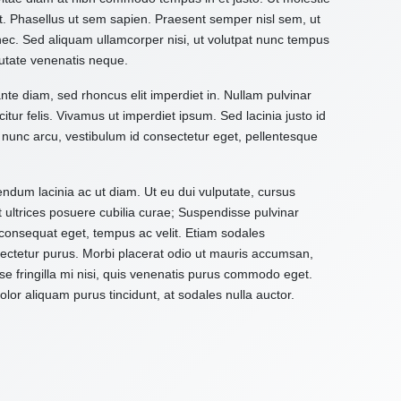
it. Phasellus ut sem sapien. Praesent semper nisl sem, ut
 nec. Sed aliquam ullamcorper nisi, ut volutpat nunc tempus
utate venenatis neque.
ante diam, sed rhoncus elit imperdiet in. Nullam pulvinar
citur felis. Vivamus ut imperdiet ipsum. Sed lacinia justo id
 nunc arcu, vestibulum id consectetur eget, pellentesque
ndum lacinia ac ut diam. Ut eu dui vulputate, cursus
t ultrices posuere cubilia curae; Suspendisse pulvinar
d consequat eget, tempus ac velit. Etiam sodales
onsectetur purus. Morbi placerat odio ut mauris accumsan,
e fringilla mi nisi, quis venenatis purus commodo eget.
or aliquam purus tincidunt, at sodales nulla auctor.