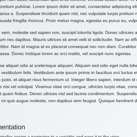
pretium pulvinar. Lorem ipsum dolor sit amet, consectetur adipiscing el
varius a. Suspendisse tincidunt quam nisl, nec vulputate turpis pretium
suada fringilla rhoncus. Proin metus magna, egestas eu purus eu, vulp
 sem, molestie sed sapien non, suscipit lobortis ligula. Donec ultricies 
um nec dapibus. Mauris ultrices sit amet velit id sollicitudin. Nam ac effi
ttitor. Nam id magna at ex placerat consequat nec non diam. Curabitur
assa. Donec tristique lorem ac orci mattis, vel suscipit nunc egestas.
e aliquet odio at scelerisque aliquam. Aliquam sed odio eget nulla bibe
vestibulum felis. Vestibulum ante ipsum primis in faucibus orci luctus e
 justo, et aliquet risus fermentum ut. Integer libero sapien, interdum i
e nisi vel volutpat. Vivamus vitae orci congue, ultricies turpis vitae, c
t quam finibus. Donec ultrices nisl sed lacinia condimentum. Suspendiss
 mi quis augue molestie, non dapibus sem feugiat. Quisque hendrerit dol
entation
troller assign a paginator to a variable and pass it to the view.