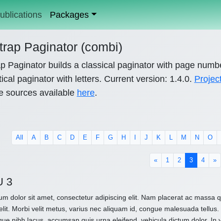
ublications
Packages
trap Paginator (combi)
p Paginator builds a classical paginator with page numb
ical paginator with letters. Current version: 1.4.0.
Projec
e sources available
here
.
All
A
B
C
D
E
F
G
H
I
J
K
L
M
N
O
(current)
«
1
2
3
4
»
U 3
m dolor sit amet, consectetur adipiscing elit. Nam placerat ac massa
elit. Morbi velit metus, varius nec aliquam id, congue malesuada tellus. 
que nibh lacus, accumsan quis urna eleifend, vehicula dictum dolor. In