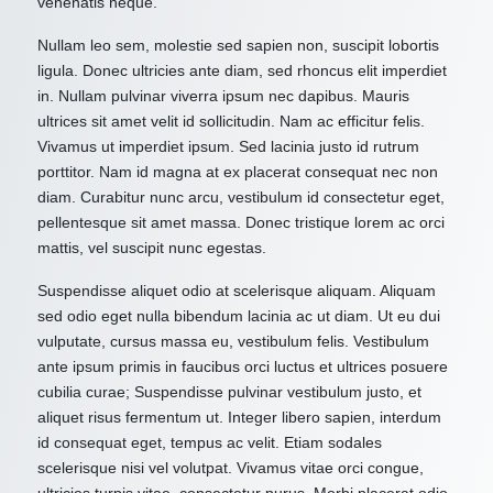
venenatis neque.
Nullam leo sem, molestie sed sapien non, suscipit lobortis
ligula. Donec ultricies ante diam, sed rhoncus elit imperdiet
in. Nullam pulvinar viverra ipsum nec dapibus. Mauris
ultrices sit amet velit id sollicitudin. Nam ac efficitur felis.
Vivamus ut imperdiet ipsum. Sed lacinia justo id rutrum
porttitor. Nam id magna at ex placerat consequat nec non
diam. Curabitur nunc arcu, vestibulum id consectetur eget,
pellentesque sit amet massa. Donec tristique lorem ac orci
mattis, vel suscipit nunc egestas.
Suspendisse aliquet odio at scelerisque aliquam. Aliquam
sed odio eget nulla bibendum lacinia ac ut diam. Ut eu dui
vulputate, cursus massa eu, vestibulum felis. Vestibulum
ante ipsum primis in faucibus orci luctus et ultrices posuere
cubilia curae; Suspendisse pulvinar vestibulum justo, et
aliquet risus fermentum ut. Integer libero sapien, interdum
id consequat eget, tempus ac velit. Etiam sodales
scelerisque nisi vel volutpat. Vivamus vitae orci congue,