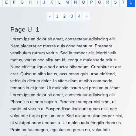
E
F
G
H
I
J
K
L
M
N
O
P
Q
R
S
T
U
«
1
2
3
4
»
Page U -1
Lorem ipsum dolor sit amet, consectetur adipiscing elit.
Nam placerat ac massa quis condimentum. Praesent
vestibulum rutrum varius. Sed in tempor elit. Morbi velit
metus, varius nec aliquam id, congue malesuada tellus.
Nunc efficitur ligula sed auctor bibendum. Curabitur at est
erat. Quisque nibh lacus, accumsan quis urna eleifend,
vehicula dictum dolor. In vitae diam at nibh commodo
tempus in et justo. Ut molestie ipsum vel pretium pulvinar.
Lorem ipsum dolor sit amet, consectetur adipiscing elit.
Phasellus ut sem sapien. Praesent semper nisl sem, ut
mollis mi varius a. Suspendisse tincidunt quam nisl, nec
vulputate turpis pretium nec. Sed aliquam ullamcorper nisi,
ut volutpat nunc tempus a. Ut malesuada fringilla rhoncus.
Proin metus magna, egestas eu purus eu, vulputate