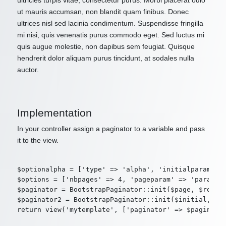
ultricies turpis vitae, consectetur purus. Morbi placerat odio
ut mauris accumsan, non blandit quam finibus. Donec
ultrices nisl sed lacinia condimentum. Suspendisse fringilla
mi nisi, quis venenatis purus commodo eget. Sed luctus mi
quis augue molestie, non dapibus sem feugiat. Quisque
hendrerit dolor aliquam purus tincidunt, at sodales nulla
auctor.
Implementation
In your controller assign a paginator to a variable and pass
it to the view.
$optionalpha = ['type' => 'alpha', 'initialparam' =>
$options = ['nbpages' => 4, 'pageparam' => 'param2',
$paginator = BootstrapPaginator::init($page, $route,
$paginator2 = BootstrapPaginator::init($initial, $ro