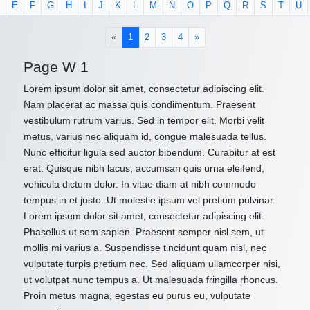
E
F
G
H
I
J
K
L
M
N
O
P
Q
R
S
T
U
(current)
«
1
2
3
4
»
Page W 1
Lorem ipsum dolor sit amet, consectetur adipiscing elit.
Nam placerat ac massa quis condimentum. Praesent
vestibulum rutrum varius. Sed in tempor elit. Morbi velit
metus, varius nec aliquam id, congue malesuada tellus.
Nunc efficitur ligula sed auctor bibendum. Curabitur at est
erat. Quisque nibh lacus, accumsan quis urna eleifend,
vehicula dictum dolor. In vitae diam at nibh commodo
tempus in et justo. Ut molestie ipsum vel pretium pulvinar.
Lorem ipsum dolor sit amet, consectetur adipiscing elit.
Phasellus ut sem sapien. Praesent semper nisl sem, ut
mollis mi varius a. Suspendisse tincidunt quam nisl, nec
vulputate turpis pretium nec. Sed aliquam ullamcorper nisi,
ut volutpat nunc tempus a. Ut malesuada fringilla rhoncus.
Proin metus magna, egestas eu purus eu, vulputate