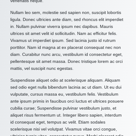
venenatis neque.
Nullam leo sem, molestie sed sapien non, suscipit lobortis
ligula. Donec ultricies ante diam, sed rhoncus elit imperdiet
in. Nullam pulvinar viverra ipsum nec dapibus. Mauris
ultrices sit amet velit id sollicitudin. Nam ac efficitur felis.
Vivamus ut imperdiet ipsum. Sed lacinia justo id rutrum
porttitor. Nam id magna at ex placerat consequat nec non
diam. Curabitur nunc arcu, vestibulum id consectetur eget,
pellentesque sit amet massa. Donec tristique lorem ac orci
mattis, vel suscipit nunc egestas.
Suspendisse aliquet odio at scelerisque aliquam. Aliquam
sed odio eget nulla bibendum lacinia ac ut diam. Ut eu dui
vulputate, cursus massa eu, vestibulum felis. Vestibulum
ante ipsum primis in faucibus orci luctus et ultrices posuere
cubilia curae; Suspendisse pulvinar vestibulum justo, et
aliquet risus fermentum ut. Integer libero sapien, interdum
id consequat eget, tempus ac velit. Etiam sodales
scelerisque nisi vel volutpat. Vivamus vitae orci congue,