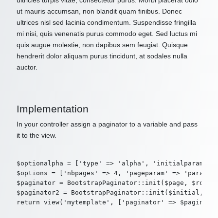
ultricies turpis vitae, consectetur purus. Morbi placerat odio
ut mauris accumsan, non blandit quam finibus. Donec
ultrices nisl sed lacinia condimentum. Suspendisse fringilla
mi nisi, quis venenatis purus commodo eget. Sed luctus mi
quis augue molestie, non dapibus sem feugiat. Quisque
hendrerit dolor aliquam purus tincidunt, at sodales nulla
auctor.
Implementation
In your controller assign a paginator to a variable and pass
it to the view.
$optionalpha = ['type' => 'alpha', 'initialparam' =>
$options = ['nbpages' => 4, 'pageparam' => 'param2',
$paginator = BootstrapPaginator::init($page, $route,
$paginator2 = BootstrapPaginator::init($initial, $ro