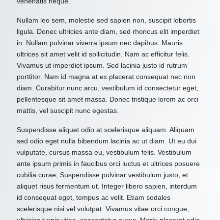
venenatis neque.
Nullam leo sem, molestie sed sapien non, suscipit lobortis
ligula. Donec ultricies ante diam, sed rhoncus elit imperdiet
in. Nullam pulvinar viverra ipsum nec dapibus. Mauris
ultrices sit amet velit id sollicitudin. Nam ac efficitur felis.
Vivamus ut imperdiet ipsum. Sed lacinia justo id rutrum
porttitor. Nam id magna at ex placerat consequat nec non
diam. Curabitur nunc arcu, vestibulum id consectetur eget,
pellentesque sit amet massa. Donec tristique lorem ac orci
mattis, vel suscipit nunc egestas.
Suspendisse aliquet odio at scelerisque aliquam. Aliquam
sed odio eget nulla bibendum lacinia ac ut diam. Ut eu dui
vulputate, cursus massa eu, vestibulum felis. Vestibulum
ante ipsum primis in faucibus orci luctus et ultrices posuere
cubilia curae; Suspendisse pulvinar vestibulum justo, et
aliquet risus fermentum ut. Integer libero sapien, interdum
id consequat eget, tempus ac velit. Etiam sodales
scelerisque nisi vel volutpat. Vivamus vitae orci congue,