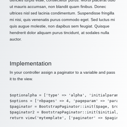
ultricies turpis vitae, consectetur purus. Morbi placerat odio
ut mauris accumsan, non blandit quam finibus. Donec
ultrices nisl sed lacinia condimentum. Suspendisse fringilla
mi nisi, quis venenatis purus commodo eget. Sed luctus mi
quis augue molestie, non dapibus sem feugiat. Quisque
hendrerit dolor aliquam purus tincidunt, at sodales nulla
auctor.
Implementation
In your controller assign a paginator to a variable and pass
it to the view.
$optionalpha = ['type' => 'alpha', 'initialparam' =>
$options = ['nbpages' => 4, 'pageparam' => 'param2',
$paginator = BootstrapPaginator::init($page, $route,
$paginator2 = BootstrapPaginator::init($initial, $ro