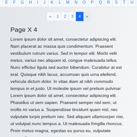
E
F
G
H
I
J
K
L
M
N
O
P
Q
R
S
T
U
(current)
«
1
2
3
4
»
Page X 4
Lorem ipsum dolor sit amet, consectetur adipiscing elit.
Nam placerat ac massa quis condimentum. Praesent
vestibulum rutrum varius. Sed in tempor elit. Morbi velit
metus, varius nec aliquam id, congue malesuada tellus.
Nunc efficitur ligula sed auctor bibendum. Curabitur at est
erat. Quisque nibh lacus, accumsan quis urna eleifend,
vehicula dictum dolor. In vitae diam at nibh commodo
tempus in et justo. Ut molestie ipsum vel pretium pulvinar.
Lorem ipsum dolor sit amet, consectetur adipiscing elit.
Phasellus ut sem sapien. Praesent semper nisl sem, ut
mollis mi varius a. Suspendisse tincidunt quam nisl, nec
vulputate turpis pretium nec. Sed aliquam ullamcorper nisi,
ut volutpat nunc tempus a. Ut malesuada fringilla rhoncus.
Proin metus magna, egestas eu purus eu, vulputate