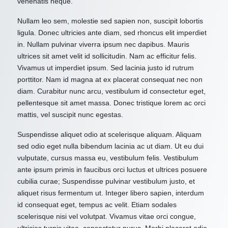
venenatis neque.
Nullam leo sem, molestie sed sapien non, suscipit lobortis
ligula. Donec ultricies ante diam, sed rhoncus elit imperdiet
in. Nullam pulvinar viverra ipsum nec dapibus. Mauris
ultrices sit amet velit id sollicitudin. Nam ac efficitur felis.
Vivamus ut imperdiet ipsum. Sed lacinia justo id rutrum
porttitor. Nam id magna at ex placerat consequat nec non
diam. Curabitur nunc arcu, vestibulum id consectetur eget,
pellentesque sit amet massa. Donec tristique lorem ac orci
mattis, vel suscipit nunc egestas.
Suspendisse aliquet odio at scelerisque aliquam. Aliquam
sed odio eget nulla bibendum lacinia ac ut diam. Ut eu dui
vulputate, cursus massa eu, vestibulum felis. Vestibulum
ante ipsum primis in faucibus orci luctus et ultrices posuere
cubilia curae; Suspendisse pulvinar vestibulum justo, et
aliquet risus fermentum ut. Integer libero sapien, interdum
id consequat eget, tempus ac velit. Etiam sodales
scelerisque nisi vel volutpat. Vivamus vitae orci congue,