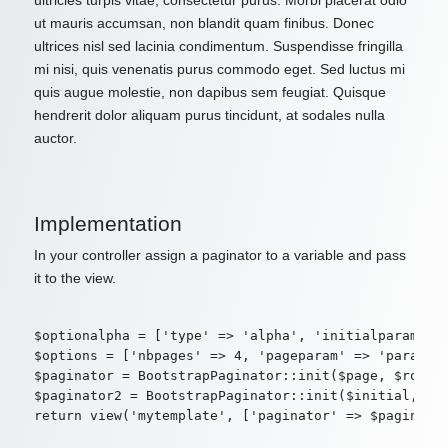
ultricies turpis vitae, consectetur purus. Morbi placerat odio
ut mauris accumsan, non blandit quam finibus. Donec
ultrices nisl sed lacinia condimentum. Suspendisse fringilla
mi nisi, quis venenatis purus commodo eget. Sed luctus mi
quis augue molestie, non dapibus sem feugiat. Quisque
hendrerit dolor aliquam purus tincidunt, at sodales nulla
auctor.
Implementation
In your controller assign a paginator to a variable and pass
it to the view.
$optionalpha = ['type' => 'alpha', 'initialparam' =>
$options = ['nbpages' => 4, 'pageparam' => 'param2',
$paginator = BootstrapPaginator::init($page, $route,
$paginator2 = BootstrapPaginator::init($initial, $ro