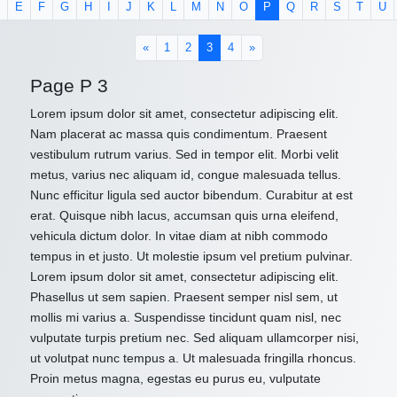
E
F
G
H
I
J
K
L
M
N
O
P
Q
R
S
T
U
(current)
«
1
2
3
4
»
Page P 3
Lorem ipsum dolor sit amet, consectetur adipiscing elit.
Nam placerat ac massa quis condimentum. Praesent
vestibulum rutrum varius. Sed in tempor elit. Morbi velit
metus, varius nec aliquam id, congue malesuada tellus.
Nunc efficitur ligula sed auctor bibendum. Curabitur at est
erat. Quisque nibh lacus, accumsan quis urna eleifend,
vehicula dictum dolor. In vitae diam at nibh commodo
tempus in et justo. Ut molestie ipsum vel pretium pulvinar.
Lorem ipsum dolor sit amet, consectetur adipiscing elit.
Phasellus ut sem sapien. Praesent semper nisl sem, ut
mollis mi varius a. Suspendisse tincidunt quam nisl, nec
vulputate turpis pretium nec. Sed aliquam ullamcorper nisi,
ut volutpat nunc tempus a. Ut malesuada fringilla rhoncus.
Proin metus magna, egestas eu purus eu, vulputate