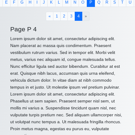
E
F
G
H
I
J
K
L
M
N
O
P
Q
R
S
T
U
(current)
«
1
2
3
4
»
Page P 4
Lorem ipsum dolor sit amet, consectetur adipiscing elit.
Nam placerat ac massa quis condimentum. Praesent
vestibulum rutrum varius. Sed in tempor elit. Morbi velit
metus, varius nec aliquam id, congue malesuada tellus.
Nunc efficitur ligula sed auctor bibendum. Curabitur at est
erat. Quisque nibh lacus, accumsan quis urna eleifend,
vehicula dictum dolor. In vitae diam at nibh commodo
tempus in et justo. Ut molestie ipsum vel pretium pulvinar.
Lorem ipsum dolor sit amet, consectetur adipiscing elit.
Phasellus ut sem sapien. Praesent semper nisl sem, ut
mollis mi varius a. Suspendisse tincidunt quam nisl, nec
vulputate turpis pretium nec. Sed aliquam ullamcorper nisi,
ut volutpat nunc tempus a. Ut malesuada fringilla rhoncus.
Proin metus magna, egestas eu purus eu, vulputate