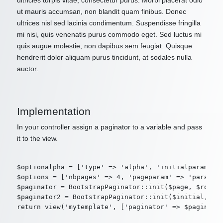
ultricies turpis vitae, consectetur purus. Morbi placerat odio
ut mauris accumsan, non blandit quam finibus. Donec
ultrices nisl sed lacinia condimentum. Suspendisse fringilla
mi nisi, quis venenatis purus commodo eget. Sed luctus mi
quis augue molestie, non dapibus sem feugiat. Quisque
hendrerit dolor aliquam purus tincidunt, at sodales nulla
auctor.
Implementation
In your controller assign a paginator to a variable and pass
it to the view.
$optionalpha = ['type' => 'alpha', 'initialparam' =>
$options = ['nbpages' => 4, 'pageparam' => 'param2',
$paginator = BootstrapPaginator::init($page, $route,
$paginator2 = BootstrapPaginator::init($initial, $ro