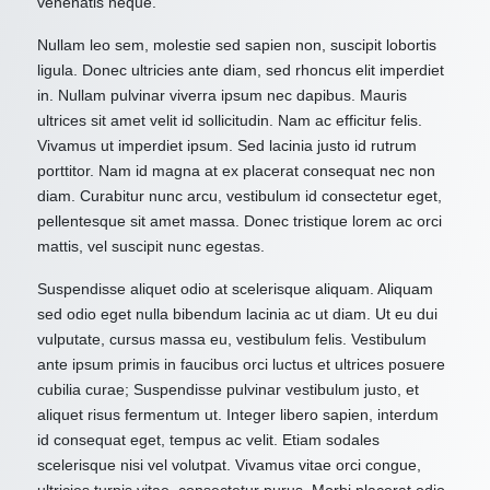
venenatis neque.
Nullam leo sem, molestie sed sapien non, suscipit lobortis
ligula. Donec ultricies ante diam, sed rhoncus elit imperdiet
in. Nullam pulvinar viverra ipsum nec dapibus. Mauris
ultrices sit amet velit id sollicitudin. Nam ac efficitur felis.
Vivamus ut imperdiet ipsum. Sed lacinia justo id rutrum
porttitor. Nam id magna at ex placerat consequat nec non
diam. Curabitur nunc arcu, vestibulum id consectetur eget,
pellentesque sit amet massa. Donec tristique lorem ac orci
mattis, vel suscipit nunc egestas.
Suspendisse aliquet odio at scelerisque aliquam. Aliquam
sed odio eget nulla bibendum lacinia ac ut diam. Ut eu dui
vulputate, cursus massa eu, vestibulum felis. Vestibulum
ante ipsum primis in faucibus orci luctus et ultrices posuere
cubilia curae; Suspendisse pulvinar vestibulum justo, et
aliquet risus fermentum ut. Integer libero sapien, interdum
id consequat eget, tempus ac velit. Etiam sodales
scelerisque nisi vel volutpat. Vivamus vitae orci congue,