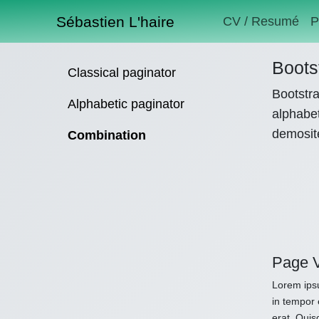
Sébastien L'haire
CV / Resumé
P
Boots
Classical paginator
Bootstra
Alphabetic paginator
alphabet
demosit
Combination
Page 
Lorem ipsu
in tempor 
erat. Quis