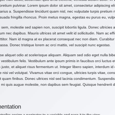
pretium pulvinar. Lorem ipsum dolor sit amet, consectetur adipiscing el
varius a. Suspendisse tincidunt quam nisl, nec vulputate turpis pretium
suada fringilla rhoncus. Proin metus magna, egestas eu purus eu, vulp
 sem, molestie sed sapien non, suscipit lobortis ligula. Donec ultricies 
um nec dapibus. Mauris ultrices sit amet velit id sollicitudin. Nam ac effi
ttitor. Nam id magna at ex placerat consequat nec non diam. Curabitur
assa. Donec tristique lorem ac orci mattis, vel suscipit nunc egestas.
e aliquet odio at scelerisque aliquam. Aliquam sed odio eget nulla bibe
vestibulum felis. Vestibulum ante ipsum primis in faucibus orci luctus e
 justo, et aliquet risus fermentum ut. Integer libero sapien, interdum i
e nisi vel volutpat. Vivamus vitae orci congue, ultricies turpis vitae, c
t quam finibus. Donec ultrices nisl sed lacinia condimentum. Suspendiss
 mi quis augue molestie, non dapibus sem feugiat. Quisque hendrerit dol
entation
troller assign a paginator to a variable and pass it to the view.