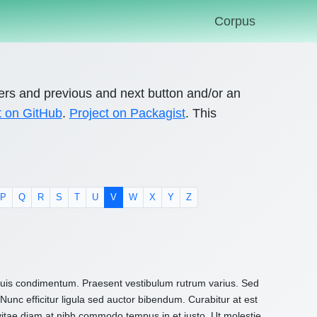
Corpus
ers and previous and next button and/or an
t on GitHub
.
Project on Packagist
. This
P
Q
R
S
T
U
V
W
X
Y
Z
 quis condimentum. Praesent vestibulum rutrum varius. Sed
Nunc efficitur ligula sed auctor bibendum. Curabitur at est
 vitae diam at nibh commodo tempus in et justo. Ut molestie