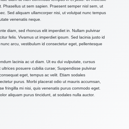
it. Phasellus ut sem sapien. Praesent semper nisl sem, ut
 nec. Sed aliquam ullamcorper nisi, ut volutpat nunc tempus
utate venenatis neque.
ante diam, sed rhoncus elit imperdiet in. Nullam pulvinar
citur felis. Vivamus ut imperdiet ipsum. Sed lacinia justo id
 nunc arcu, vestibulum id consectetur eget, pellentesque
ndum lacinia ac ut diam. Ut eu dui vulputate, cursus
t ultrices posuere cubilia curae; Suspendisse pulvinar
d consequat eget, tempus ac velit. Etiam sodales
onsectetur purus. Morbi placerat odio ut mauris accumsan,
e fringilla mi nisi, quis venenatis purus commodo eget.
or aliquam purus tincidunt, at sodales nulla auctor.