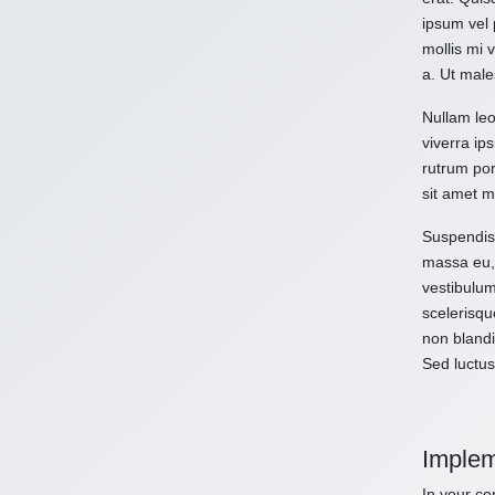
ipsum vel 
mollis mi 
a. Ut male
Nullam leo
viverra ips
rutrum por
sit amet m
Suspendiss
massa eu, 
vestibulum
scelerisqu
non blandi
Sed luctus
Implem
In your con