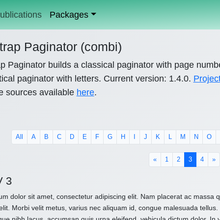
ublications
Packages
trap Paginator (combi)
p Paginator builds a classical paginator with page numb
ical paginator with letters. Current version: 1.4.0.
Projec
e sources available
here
.
All
A
B
C
D
E
F
G
H
I
J
K
L
M
N
O
(current)
«
1
2
3
4
»
V 3
m dolor sit amet, consectetur adipiscing elit. Nam placerat ac massa
elit. Morbi velit metus, varius nec aliquam id, congue malesuada tellus. 
que nibh lacus, accumsan quis urna eleifend, vehicula dictum dolor. In