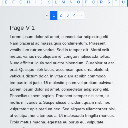
E
F
G
H
I
J
K
L
M
N
O
P
Q
R
S
T
U
(current)
«
1
2
3
4
»
Page V 1
Lorem ipsum dolor sit amet, consectetur adipiscing elit.
Nam placerat ac massa quis condimentum. Praesent
vestibulum rutrum varius. Sed in tempor elit. Morbi velit
metus, varius nec aliquam id, congue malesuada tellus.
Nunc efficitur ligula sed auctor bibendum. Curabitur at est
erat. Quisque nibh lacus, accumsan quis urna eleifend,
vehicula dictum dolor. In vitae diam at nibh commodo
tempus in et justo. Ut molestie ipsum vel pretium pulvinar.
Lorem ipsum dolor sit amet, consectetur adipiscing elit.
Phasellus ut sem sapien. Praesent semper nisl sem, ut
mollis mi varius a. Suspendisse tincidunt quam nisl, nec
vulputate turpis pretium nec. Sed aliquam ullamcorper nisi,
ut volutpat nunc tempus a. Ut malesuada fringilla rhoncus.
Proin metus magna, egestas eu purus eu, vulputate