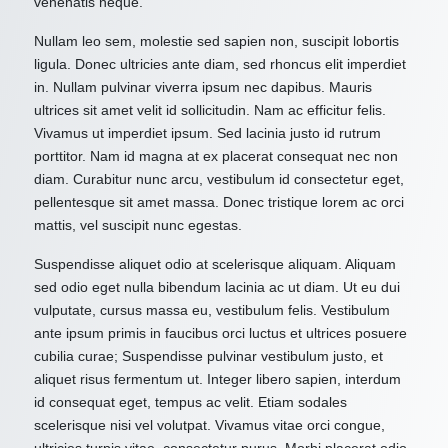
venenatis neque.
Nullam leo sem, molestie sed sapien non, suscipit lobortis
ligula. Donec ultricies ante diam, sed rhoncus elit imperdiet
in. Nullam pulvinar viverra ipsum nec dapibus. Mauris
ultrices sit amet velit id sollicitudin. Nam ac efficitur felis.
Vivamus ut imperdiet ipsum. Sed lacinia justo id rutrum
porttitor. Nam id magna at ex placerat consequat nec non
diam. Curabitur nunc arcu, vestibulum id consectetur eget,
pellentesque sit amet massa. Donec tristique lorem ac orci
mattis, vel suscipit nunc egestas.
Suspendisse aliquet odio at scelerisque aliquam. Aliquam
sed odio eget nulla bibendum lacinia ac ut diam. Ut eu dui
vulputate, cursus massa eu, vestibulum felis. Vestibulum
ante ipsum primis in faucibus orci luctus et ultrices posuere
cubilia curae; Suspendisse pulvinar vestibulum justo, et
aliquet risus fermentum ut. Integer libero sapien, interdum
id consequat eget, tempus ac velit. Etiam sodales
scelerisque nisi vel volutpat. Vivamus vitae orci congue,