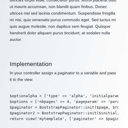
ultricies turpis vitae, consectetur purus. Morbi placerat odio
ut mauris accumsan, non blandit quam finibus. Donec
ultrices nisl sed lacinia condimentum. Suspendisse fringilla
mi nisi, quis venenatis purus commodo eget. Sed luctus mi
quis augue molestie, non dapibus sem feugiat. Quisque
hendrerit dolor aliquam purus tincidunt, at sodales nulla
auctor.
Implementation
In your controller assign a paginator to a variable and pass
it to the view.
$optionalpha = ['type' => 'alpha', 'initialparam' =>
$options = ['nbpages' => 4, 'pageparam' => 'param2',
$paginator = BootstrapPaginator::init($page, $route,
$paginator2 = BootstrapPaginator::init($initial, $ro